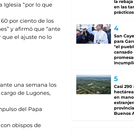
la rebaja
 Iglesia “por lo que
en las tar
prácticos
 60 por ciento de los
es” y afirmó que “ante
San Caye
 que el ajuste no lo
para Gar
"el puebl
cansado
promesa
incumpli
urante una semana los
Casi 290 
hectárea
a cargo de Lugones,
en mano
extranjer
provinci
mpulso del Papa
Buenos A
l con obispos de