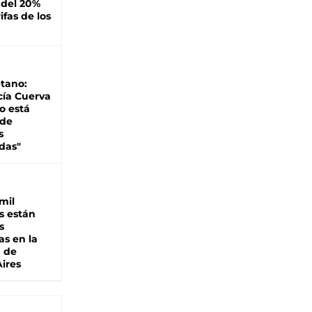
 del 20%
ifas de los
tano:
cía Cuerva
o está
 de
s
das"
mil
s están
s
as en la
a de
ires