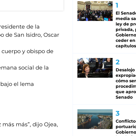
El Senad
media sa
ley de p
residente de la
privada, 
o de San Isidro, Oscar
Gobierno
ceder en
capítulos
e cuerpo y obispo de
emana social de la
Desalojo
expropia
cómo ser
 bajo el lema
procedi
que apro
Senado
Conflicto
 más más”, dijo Ojea,
portuario
Gobierno 