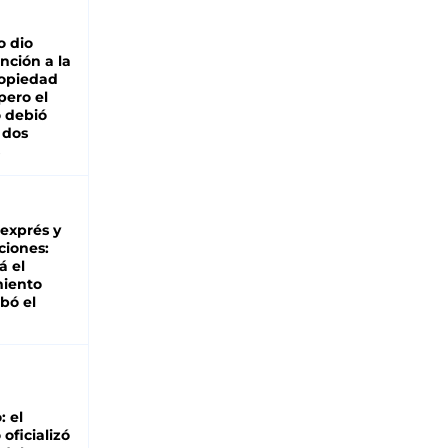
o dio
nción a la
ropiedad
pero el
 debió
 dos
 exprés y
ciones:
á el
miento
bó el
: el
oficializó