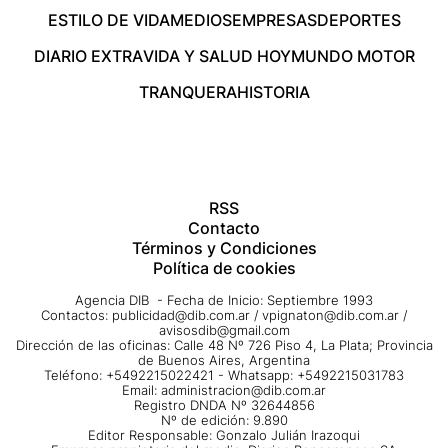
ESTILO DE VIDA
MEDIOS
EMPRESAS
DEPORTES
DIARIO EXTRA
VIDA Y SALUD HOY
MUNDO MOTOR
TRANQUERA
HISTORIA
RSS
Contacto
Términos y Condiciones
Política de cookies
Agencia DIB - Fecha de Inicio: Septiembre 1993
Contactos:
publicidad@dib.com.ar
/
vpignaton@dib.com.ar
/
avisosdib@gmail.com
Dirección de las oficinas: Calle 48 Nº 726 Piso 4, La Plata; Provincia
de Buenos Aires, Argentina
Teléfono: +5492215022421 - Whatsapp: +5492215031783
Email:
administracion@dib.com.ar
Registro DNDA Nº 32644856
Nº de edición: 9.890
Editor Responsable: Gonzalo Julián Irazoqui