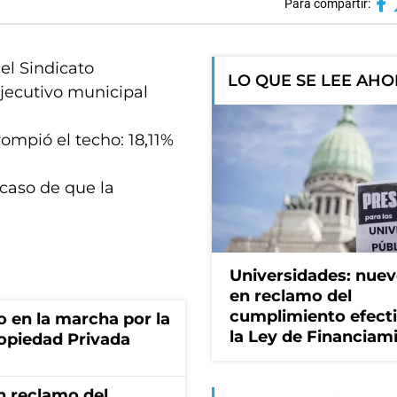
Para compartir:
del Sindicato
LO QUE SE LEE AH
Ejecutivo municipal
rompió el techo: 18,11%
 caso de que la
Universidades: nuev
en reclamo del
cumplimiento efect
o en la marcha por la
la Ley de Financiam
ropiedad Privada
n reclamo del