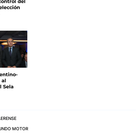
control del
elección
s
entino-
 al
 Sela
ERENSE
UNDO MOTOR