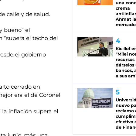
una cono
crema
e calle y de salud.
antiinfla
Anmat la 
mercado
y bueno” el
n “supera el techo del
Kicillof e
desde el gobierno
"Milei no
recursos
dárselos 
bancos, a
a sus am
alto cerrado en
mejor era el de Coronel
Universi
nuevo pa
 la inflación supera el
reclamo 
cumplim
efectivo 
de Finan
ta junio, más una