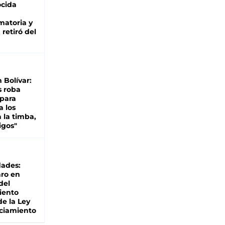
cida
matoria y
retiró del
n Bolívar:
s roba
 para
a los
 la timba,
igos"
dades:
ro en
del
iento
de la Ley
ciamiento