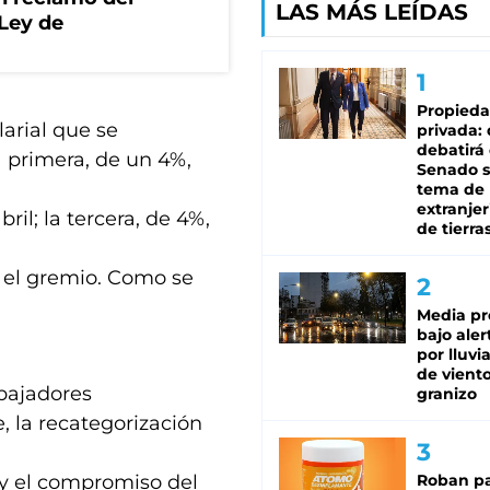
LAS MÁS LEÍDAS
 Ley de
Propied
arial que se
privada:
debatirá 
 primera, de un 4%,
Senado s
tema de 
extranjer
ril; la tercera, de 4%,
de tierra
e el gremio. Como se
Media pr
.
bajo aler
por lluvi
de viento
abajadores
granizo
 la recategorización
 y el compromiso del
Roban pa