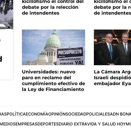
kicillofismo el control del
kicillofismo el 
debate por la relección
debate por la r
de intendentes
de intendente
o
d
Universidades: nuevo
La Cámara Arg
paro en reclamo del
Israelí despidió
cumplimiento efectivo de
embajador Eyal
la Ley de Financiamiento
IAS
POLÍTICA
ECONOMÍA
OPINIÓN
SOCIEDAD
POLICIALES
ADN BONA
MEDIOS
EMPRESAS
DEPORTES
DIARIO EXTRA
VIDA Y SALUD HOY
M