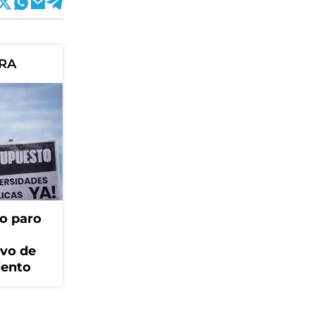
ORA
o paro
ivo de
iento