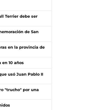
l Terrier debe ser
onmemoración de San
ras en la provincia de
n en 10 años
que usó Juan Pablo II
ro "trucho" por una
nidos