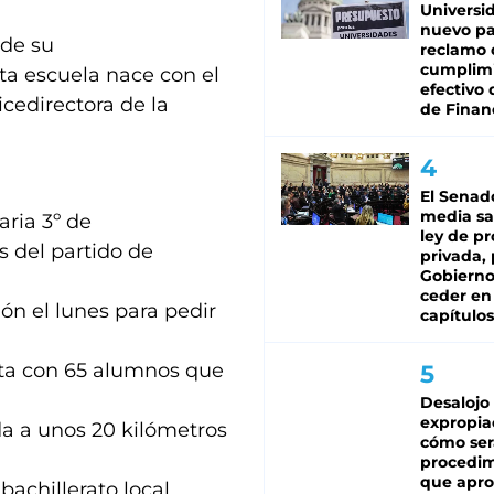
Universi
nuevo pa
 de su
reclamo 
cumplim
ta escuela nace con el
efectivo 
icedirectora de la
de Finan
El Senad
media sa
aria 3º de
ley de p
 del partido de
privada, 
Gobierno
ceder en
ón el lunes para pedir
capítulos
ta con 65 alumnos que
Desalojo
expropia
a a unos 20 kilómetros
cómo ser
procedi
que apro
bachillerato local.