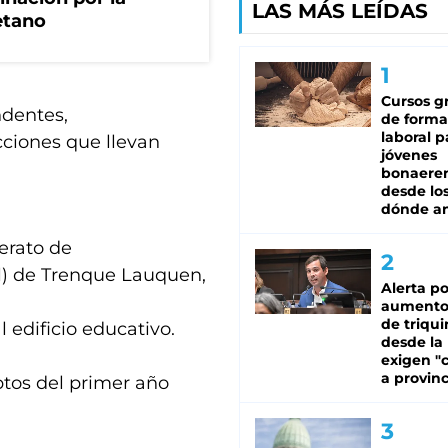
LAS MÁS LEÍDAS
etano
Cursos gr
ndentes,
de forma
laboral p
cciones que llevan
jóvenes
bonaere
desde los
dónde an
lerato de
al) de Trenque Lauquen,
Alerta po
aumento
de triqui
 edificio educativo.
desde la
exigen "c
a provinc
iptos del primer año