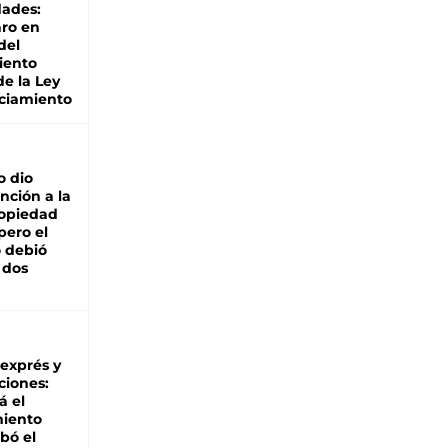
dades:
ro en
del
iento
de la Ley
ciamiento
o dio
nción a la
ropiedad
pero el
 debió
 dos
 exprés y
ciones:
á el
miento
bó el