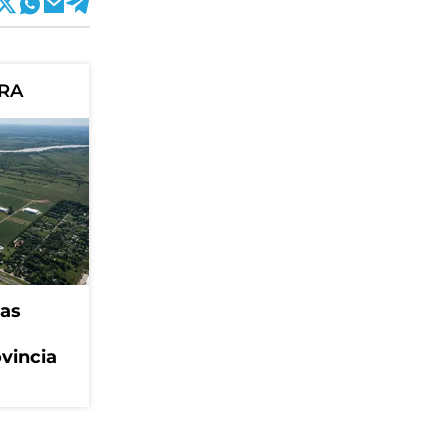
ORA
eas
ovincia