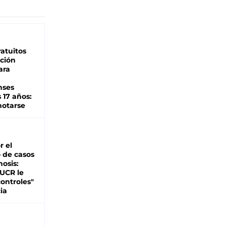
atuitos
ción
ara
nses
 17 años:
otarse
r el
 de casos
nosis:
 UCR le
ontroles"
ia