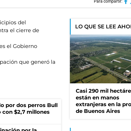
Para compartir:
icipios del
LO QUE SE LEE AH
tra el cierre de
es el Gobierno
upación que generó la
Casi 290 mil hectár
están en manos
extranjeras en la pr
o por dos perros Bull
de Buenos Aires
 con $2,7 millones
rinación por la