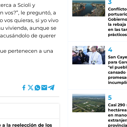
rca a Scioli y
Conflicto
n vos?”, le preguntó, a
portuario
Gobierno 
 vos quieras, si yo vivo
la rebaja
su vivienda, aunque se
en las tar
prácticos
 acusándolo de querer
que pertenecen a una
San Caye
para Gar
"el puebl
cansado
promesa
incumpli
Casi 290 
hectárea
en mano
extranjer
e a la reelección de los
provinci