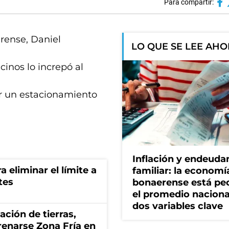
Para compartir:
erense, Daniel
LO QUE SE LEE AH
cinos lo increpó al
ir un estacionamiento
Inflación y endeud
a eliminar el límite a
familiar: la economí
tes
bonaerense está pe
el promedio naciona
dos variables clave
zación de tierras,
renarse Zona Fría en