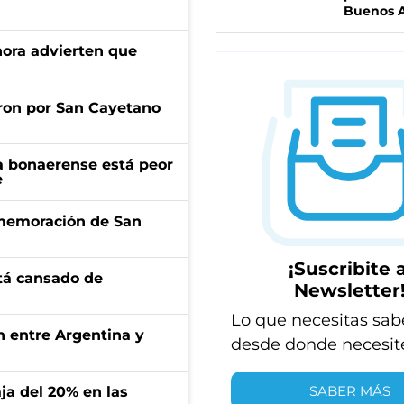
Buenos A
ahora advierten que
ron por San Cayetano
a bonaerense está peor
e
onmemoración de San
¡Suscribite a
stá cansado de
Newsletter
Lo que necesitas sab
ón entre Argentina y
desde donde necesit
SABER MÁS
aja del 20% en las