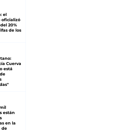
: el
oficializó
 del 20%
ifas de los
tano:
cía Cuerva
o está
 de
s
das"
mil
s están
s
as en la
a de