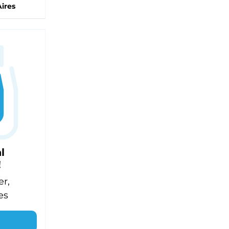
ires
l
!
er,
es