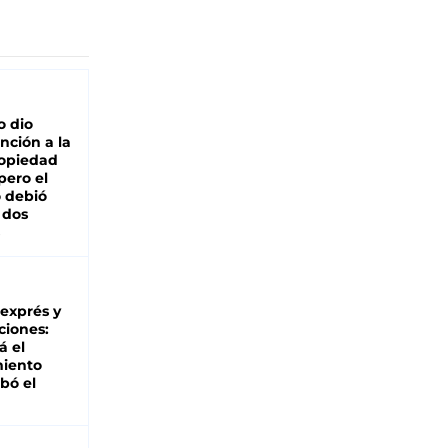
o dio
nción a la
ropiedad
pero el
 debió
 dos
 exprés y
ciones:
á el
miento
bó el