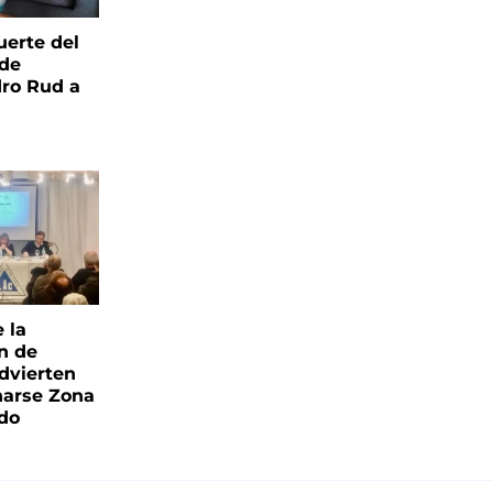
uerte del
 de
ro Rud a
e la
ón de
advierten
narse Zona
ado