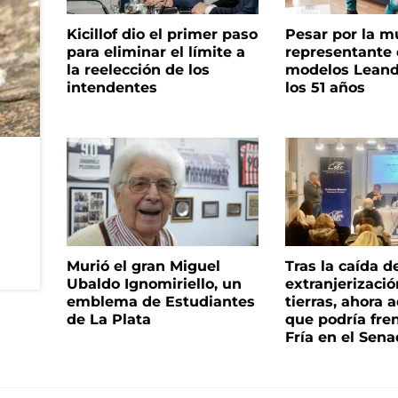
Kicillof dio el primer paso
Pesar por la m
para eliminar el límite a
representante
la reelección de los
modelos Leand
intendentes
los 51 años
Murió el gran Miguel
Tras la caída d
Ubaldo Ignomiriello, un
extranjerizaci
emblema de Estudiantes
tierras, ahora 
de La Plata
que podría fre
Fría en el Sen