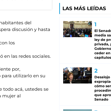
LAS MÁS LEÍDAS
habitantes del
spera discusión y hasta
El Senad
media sa
ley de p
con los
privada, 
Gobierno
ceder en
 en las redes sociales.
capítulos
dente por,
para utilizarlo en su
Desalojo
expropia
cómo ser
e todo acá, ustedes se
procedi
que apro
a mujer al
Senado