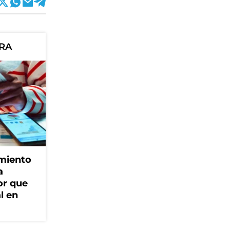
ORA
amiento
a
or que
l en