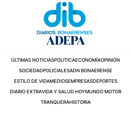
ÚLTIMAS NOTICIAS
POLÍTICA
ECONOMÍA
OPINIÓN
SOCIEDAD
POLICIALES
ADN BONAERENSE
ESTILO DE VIDA
MEDIOS
EMPRESAS
DEPORTES
DIARIO EXTRA
VIDA Y SALUD HOY
MUNDO MOTOR
TRANQUERA
HISTORIA