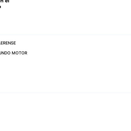
n el
o
ERENSE
UNDO MOTOR