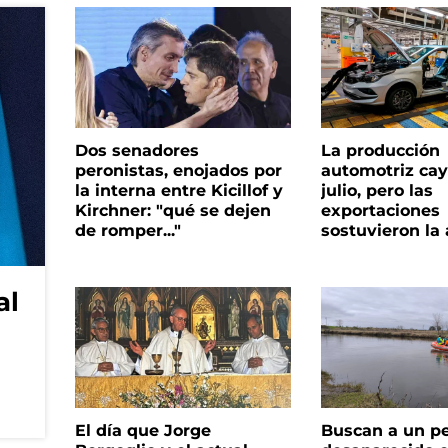
Dos senadores
La producción
peronistas, enojados por
automotriz cay
la interna entre Kicillof y
julio, pero las
Kirchner: "qué se dejen
exportaciones
de romper..."
sostuvieron la 
al
El día que Jorge
Buscan a un p