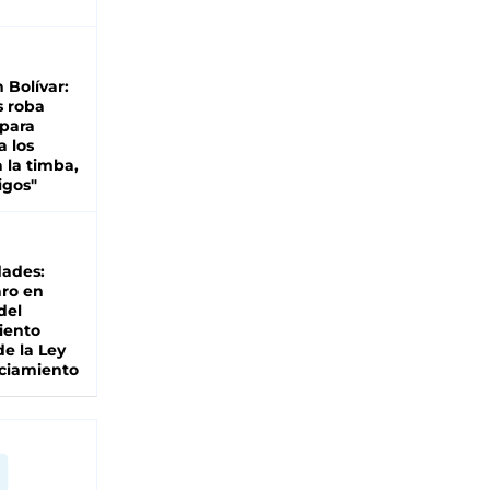
n Bolívar:
s roba
 para
a los
 la timba,
igos"
dades:
ro en
del
iento
de la Ley
ciamiento