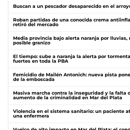
Buscan a un pescador desaparecido en el arroyo
Roban partidas de una conocida crema antiinfl
retiró del mercado
Media provincia bajo alerta naranja por lluvias,
posible granizo
El tiempo: sube a naranja la alerta por torment
fuertes en toda la PBA
Femicidio de Mailén Antonich: nueva pista pone 
de la emboscada
Masiva marcha contra la inseguridad y la falta 
aumento de la criminalidad en Mar del Plata
Violencia en el sistema sanitario: un paciente a
una enfermera
Vuelco de alto impacto en Mar del Plata: el con