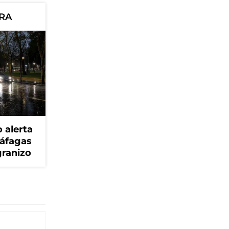
ORA
 alerta
ráfagas
granizo