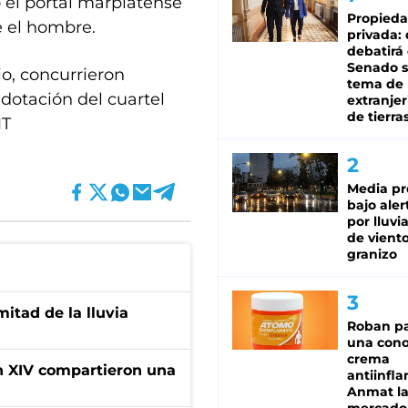
 el portal marplatense
Propied
e el hombre.
privada:
debatirá 
Senado s
io, concurrieron
tema de 
dotación del cuartel
extranjer
de tierra
MT
Media pr
bajo aler
por lluvi
de viento
granizo
itad de la lluvia
Roban pa
una cono
crema
ón XIV compartieron una
antiinfla
Anmat la 