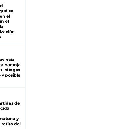
ad
 qué se
en el
in el
la
ización
s
ovincia
ta naranja
as, ráfagas
 y posible
rtidas de
cida
matoria y
retiró del