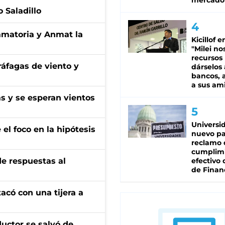
mercado
 Saladillo
amatoria y Anmat la
Kicillof e
"Milei no
recursos
 ráfagas de viento y
dárselos 
bancos, a
a sus am
as y se esperan vientos
Universi
el foco en la hipótesis
nuevo pa
reclamo 
cumplim
de respuestas al
efectivo 
de Finan
tacó con una tijera a
ductor se salvó de