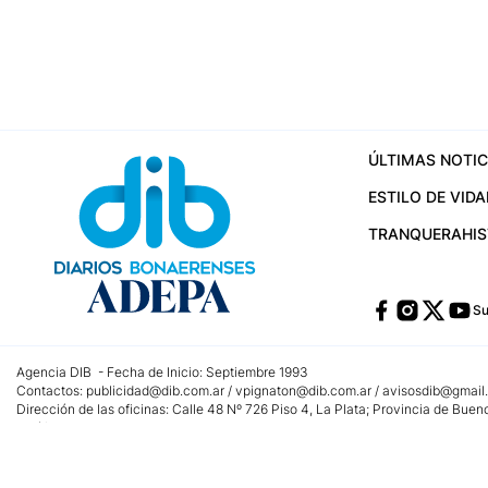
ÚLTIMAS NOTIC
ESTILO DE VIDA
TRANQUERA
HI
Su
Agencia DIB - Fecha de Inicio: Septiembre 1993
Contactos:
publicidad@dib.com.ar
/
vpignaton@dib.com.ar
/
avisosdib@gmail
Dirección de las oficinas: Calle 48 Nº 726 Piso 4, La Plata; Provincia de Buen
Teléfono: +5492215022421 - Whatsapp: +5492215031783
Email:
administracion@dib.com.ar
Registro DNDA Nº 32644856
Nº de edición: 9.890