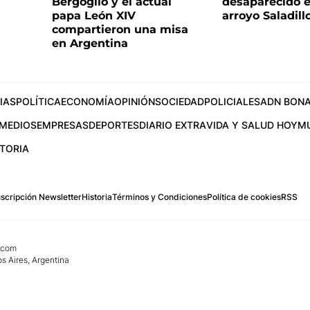
Bergoglio y el actual
desaparecido e
papa León XIV
arroyo Saladill
compartieron una misa
en Argentina
IAS
POLÍTICA
ECONOMÍA
OPINIÓN
SOCIEDAD
POLICIALES
ADN BONA
MEDIOS
EMPRESAS
DEPORTES
DIARIO EXTRA
VIDA Y SALUD HOY
M
STORIA
scripción Newsletter
Historia
Términos y Condiciones
Política de cookies
RSS
.com
os Aires, Argentina