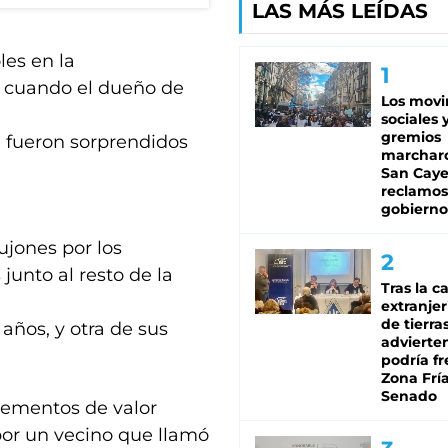
LAS MÁS LEÍDAS
les en la
, cuando el dueño de
Los mov
sociales y
gremios
o, fueron sorprendidos
marchar
San Caye
reclamos
gobierno
ujones por los
junto al resto de la
Tras la c
extranjer
de tierra
 años, y otra de sus
advierte
podría f
Zona Fría
Senado
lementos de valor
por un vecino que llamó