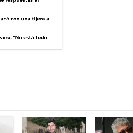
de respuestas al
tacó con una tijera a
yano: "No está todo