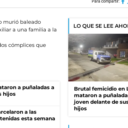
Para compartir:
do murió baleado
LO QUE SE LEE AH
liar a una familia a la
dos cómplices que
ataron a puñaladas a
Brutal femicidio en 
 hijos
mataron a puñalada
joven delante de sus
hijos
rcelaron a las
tenidas esta semana