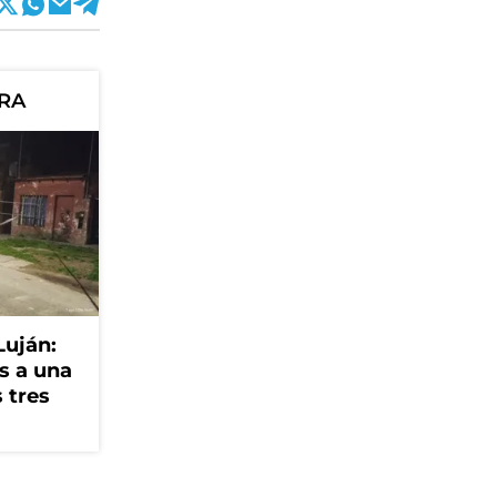
ORA
Luján:
s a una
 tres