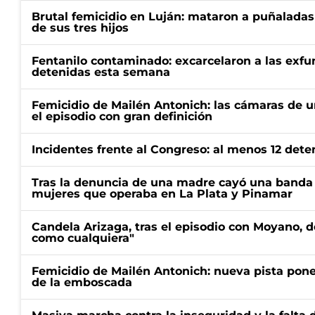
Brutal femicidio en Luján: mataron a puñaladas
de sus tres hijos
Fentanilo contaminado: excarcelaron a las exf
detenidas esta semana
Femicidio de Mailén Antonich: las cámaras de u
el episodio con gran definición
Incidentes frente al Congreso: al menos 12 dete
Tras la denuncia de una madre cayó una banda 
mujeres que operaba en La Plata y Pinamar
Candela Arizaga, tras el episodio con Moyano, d
como cualquiera"
Femicidio de Mailén Antonich: nueva pista pone 
de la emboscada