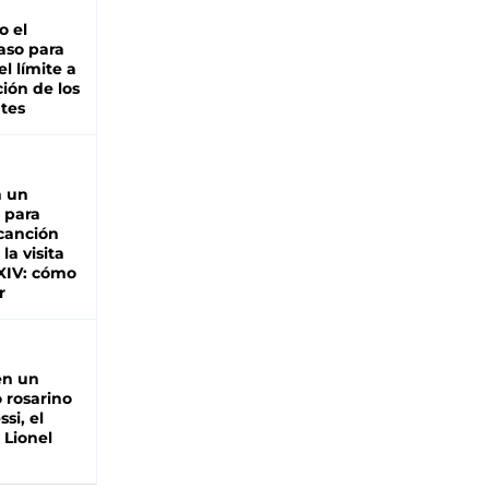
io el
aso para
el límite a
ción de los
tes
n un
 para
 canción
 la visita
XIV: cómo
r
en un
 rosarino
si, el
 Lionel