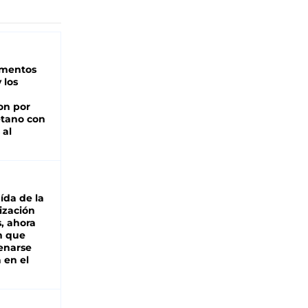
imentos
 los
on por
tano con
 al
aída de la
ización
s, ahora
n que
renarse
 en el