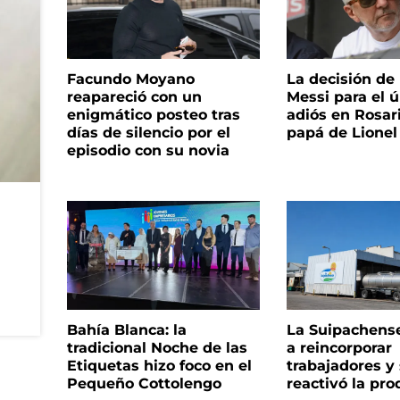
Facundo Moyano
La decisión de 
reapareció con un
Messi para el 
enigmático posteo tras
adiós en Rosari
días de silencio por el
papá de Lionel
episodio con su novia
Bahía Blanca: la
La Suipachens
tradicional Noche de las
a reincorporar
Etiquetas hizo foco en el
trabajadores y
Pequeño Cottolengo
reactivó la pr