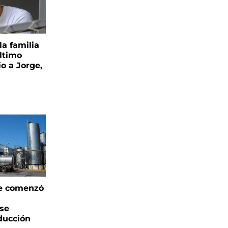
la familia
último
o a Jorge,
e comenzó
 se
oducción