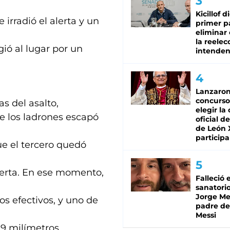
Kicillof d
irradió el alerta y un
primer p
eliminar 
la reelec
ió al lugar por un
intenden
Lanzaro
concurso
s del asalto,
elegir la
de los ladrones escapó
oficial de
de León 
participa
que el tercero quedó
puerta. En ese momento,
Falleció 
sanatorio
Jorge Mes
os efectivos, y uno de
padre de
Messi
 9 milímetros