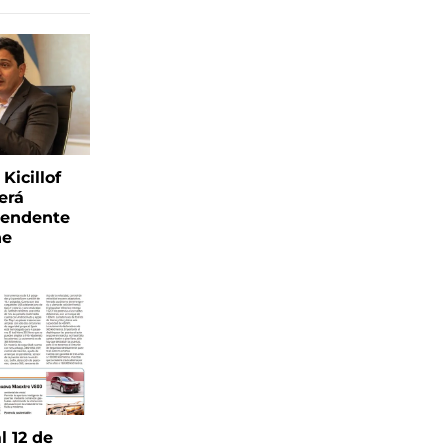
Kicillof
erá
tendente
ne
l 12 de