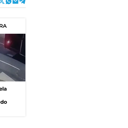
ORA
ela
odo