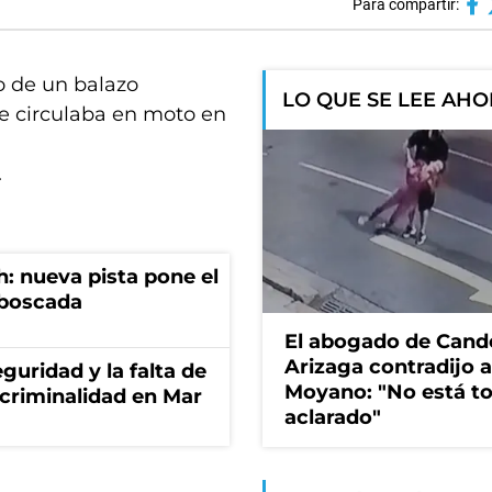
Para compartir:
o de un balazo
LO QUE SE LEE AH
ue circulaba en moto en
.
: nueva pista pone el
mboscada
El abogado de Cand
Arizaga contradijo a
guridad y la falta de
Moyano: "No está t
 criminalidad en Mar
aclarado"