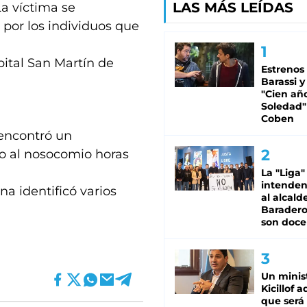
LAS MÁS LEÍDAS
La víctima se
por los individuos que
spital San Martín de
Estrenos
Barassi y
"Cien añ
Soledad"
Coben
 encontró un
do al nosocomio horas
La "Liga"
intende
a identificó varios
al alcald
Baradero
son doce
T
Un minis
Kicillof 
que será