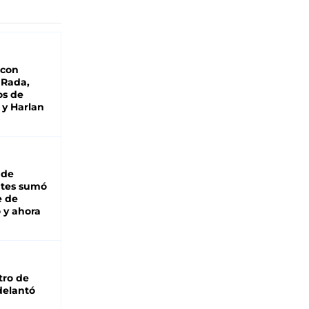
 con
 Rada,
os de
 y Harlan
 de
ntes sumó
e de
 y ahora
tro de
adelantó