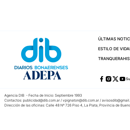
ÚLTIMAS NOTIC
ESTILO DE VIDA
TRANQUERA
HI
Su
Agencia DIB - Fecha de Inicio: Septiembre 1993
Contactos:
publicidad@dib.com.ar
/
vpignaton@dib.com.ar
/
avisosdib@gmail
Dirección de las oficinas: Calle 48 Nº 726 Piso 4, La Plata; Provincia de Buen
Teléfono: +5492215022421 - Whatsapp: +5492215031783
Email:
administracion@dib.com.ar
Registro DNDA Nº 32644856
Nº de edición: 9.890
Editor Responsable: Gonzalo Julián Irazoqui