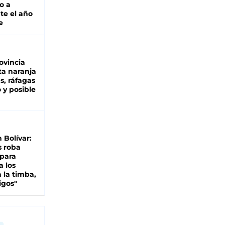
o a
te el año
e
ovincia
ta naranja
as, ráfagas
 y posible
n Bolívar:
s roba
 para
a los
 la timba,
igos"