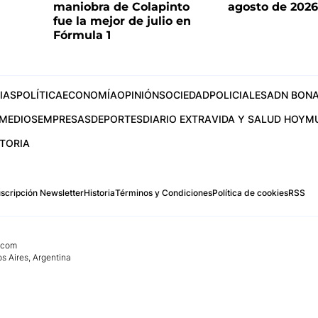
maniobra de Colapinto
agosto de 202
fue la mejor de julio en
Fórmula 1
IAS
POLÍTICA
ECONOMÍA
OPINIÓN
SOCIEDAD
POLICIALES
ADN BONA
MEDIOS
EMPRESAS
DEPORTES
DIARIO EXTRA
VIDA Y SALUD HOY
M
STORIA
scripción Newsletter
Historia
Términos y Condiciones
Política de cookies
RSS
.com
os Aires, Argentina