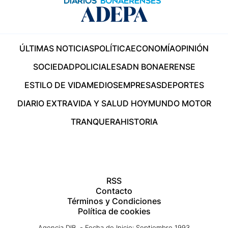
ÚLTIMAS NOTICIAS
POLÍTICA
ECONOMÍA
OPINIÓN
SOCIEDAD
POLICIALES
ADN BONAERENSE
ESTILO DE VIDA
MEDIOS
EMPRESAS
DEPORTES
DIARIO EXTRA
VIDA Y SALUD HOY
MUNDO MOTOR
TRANQUERA
HISTORIA
RSS
Contacto
Términos y Condiciones
Política de cookies
Agencia DIB - Fecha de Inicio: Septiembre 1993