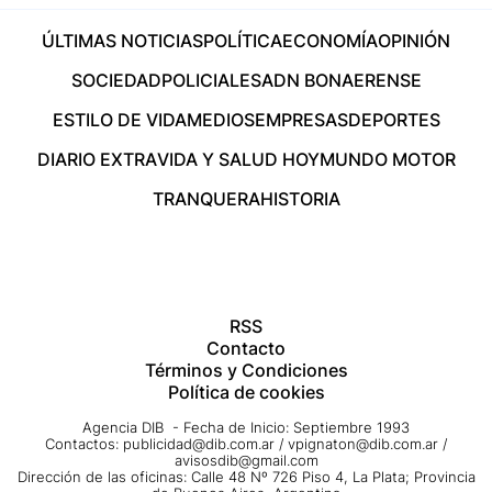
ÚLTIMAS NOTICIAS
POLÍTICA
ECONOMÍA
OPINIÓN
SOCIEDAD
POLICIALES
ADN BONAERENSE
ESTILO DE VIDA
MEDIOS
EMPRESAS
DEPORTES
DIARIO EXTRA
VIDA Y SALUD HOY
MUNDO MOTOR
TRANQUERA
HISTORIA
RSS
Contacto
Términos y Condiciones
Política de cookies
Agencia DIB - Fecha de Inicio: Septiembre 1993
Contactos:
publicidad@dib.com.ar
/
vpignaton@dib.com.ar
/
avisosdib@gmail.com
Dirección de las oficinas: Calle 48 Nº 726 Piso 4, La Plata; Provincia