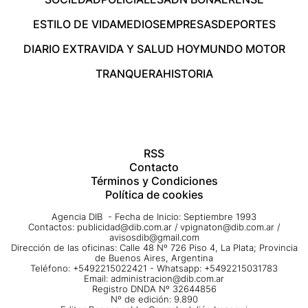
ESTILO DE VIDA
MEDIOS
EMPRESAS
DEPORTES
DIARIO EXTRA
VIDA Y SALUD HOY
MUNDO MOTOR
TRANQUERA
HISTORIA
RSS
Contacto
Términos y Condiciones
Política de cookies
Agencia DIB - Fecha de Inicio: Septiembre 1993
Contactos:
publicidad@dib.com.ar
/
vpignaton@dib.com.ar
/
avisosdib@gmail.com
Dirección de las oficinas: Calle 48 Nº 726 Piso 4, La Plata; Provincia
de Buenos Aires, Argentina
Teléfono: +5492215022421 - Whatsapp: +5492215031783
Email:
administracion@dib.com.ar
Registro DNDA Nº 32644856
Nº de edición: 9.890