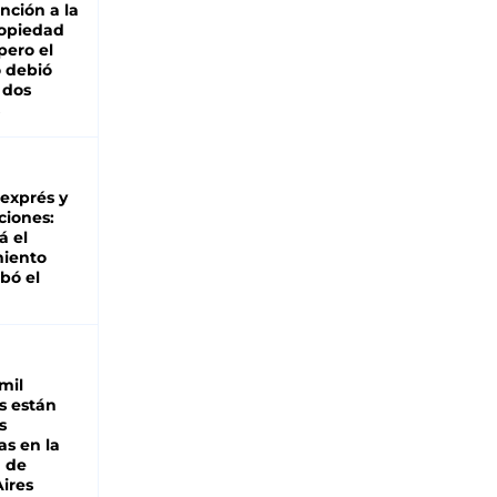
nción a la
ropiedad
pero el
 debió
 dos
 exprés y
ciones:
á el
miento
bó el
mil
s están
s
as en la
a de
ires