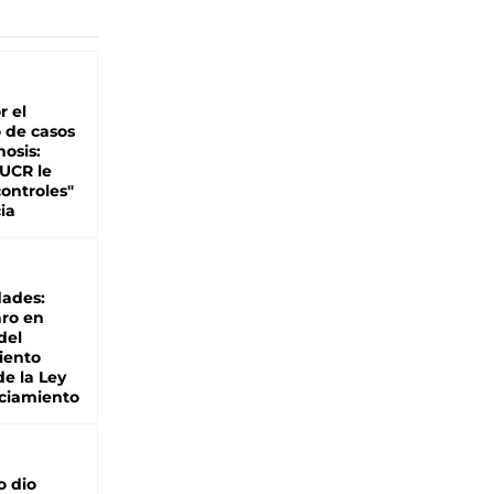
r el
 de casos
nosis:
 UCR le
ontroles"
ia
dades:
ro en
del
iento
de la Ley
ciamiento
o dio