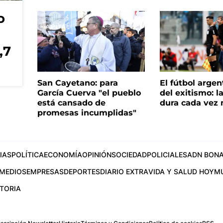
o
,7
San Cayetano: para
El fútbol argen
García Cuerva "el pueblo
del exitismo: l
está cansado de
dura cada vez
promesas incumplidas"
IAS
POLÍTICA
ECONOMÍA
OPINIÓN
SOCIEDAD
POLICIALES
ADN BONA
MEDIOS
EMPRESAS
DEPORTES
DIARIO EXTRA
VIDA Y SALUD HOY
M
STORIA