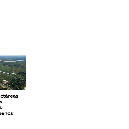
ectáreas
s
la
uenos