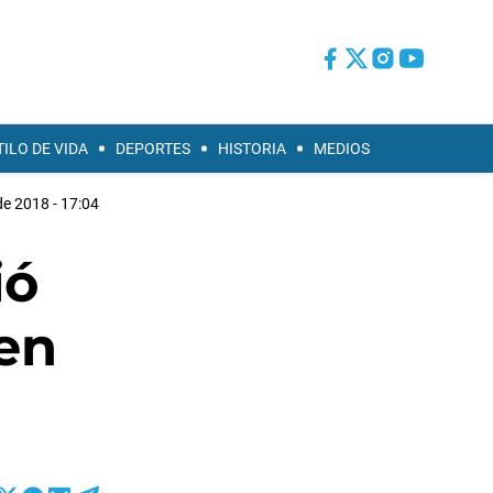
TILO DE VIDA
DEPORTES
HISTORIA
MEDIOS
e 2018 - 17:04
ió
 en