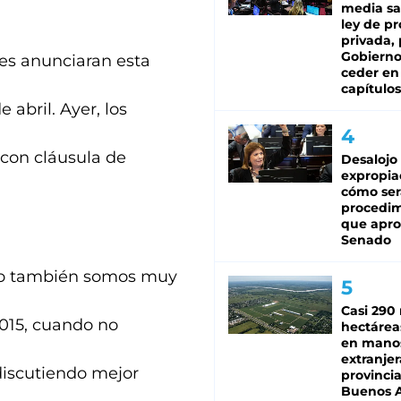
media sa
ley de p
privada, 
Gobierno
es anunciaran esta
ceder en
capítulos
 abril. Ayer, los
 con cláusula de
Desalojo
expropia
cómo ser
procedi
que apro
Senado
ro también somos muy
Casi 290 
2015, cuando no
hectárea
en mano
extranjer
discutiendo mejor
provinci
Buenos A