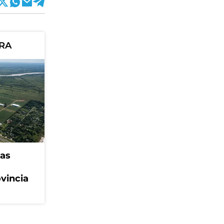
ORA
eas
ovincia