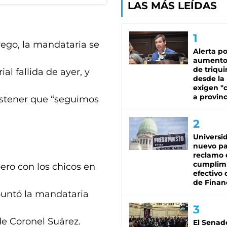
LAS MÁS LEÍDAS
rrego, la mandataria se
Alerta po
aumento
de triqui
ial fallida de ayer, y
desde la
exigen "c
a provinc
sostener que “seguimos
Universi
nuevo pa
reclamo 
cumplim
ero con los chicos en
efectivo 
de Finan
puntó la mandataria
 de Coronel Suárez.
El Senad