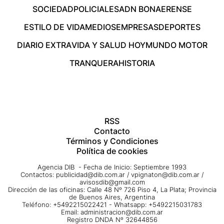
SOCIEDAD
POLICIALES
ADN BONAERENSE
ESTILO DE VIDA
MEDIOS
EMPRESAS
DEPORTES
DIARIO EXTRA
VIDA Y SALUD HOY
MUNDO MOTOR
TRANQUERA
HISTORIA
RSS
Contacto
Términos y Condiciones
Política de cookies
Agencia DIB - Fecha de Inicio: Septiembre 1993
Contactos:
publicidad@dib.com.ar
/
vpignaton@dib.com.ar
/
avisosdib@gmail.com
Dirección de las oficinas: Calle 48 Nº 726 Piso 4, La Plata; Provincia
de Buenos Aires, Argentina
Teléfono: +5492215022421 - Whatsapp: +5492215031783
Email:
administracion@dib.com.ar
Registro DNDA Nº 32644856