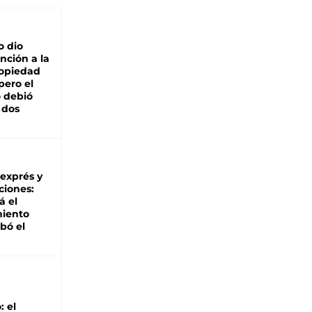
o dio
nción a la
ropiedad
pero el
 debió
 dos
 exprés y
ciones:
á el
miento
bó el
: el