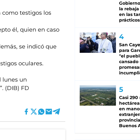
Gobierno 
la rebaja
 como testigos los
en las tar
prácticos
pto él, quien en caso
San Caye
demás, se indicó que
para Gar
"el puebl
cansado
estigos oculares.
promesa
incumpli
l lunes un
”. (DIB) FD
Casi 290 
hectárea
en mano
extranjer
provinci
Buenos A