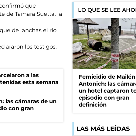
e confirmó que
LO QUE SE LEE AH
te de Tamara Suetta, la
que de lanchas el río
clararon los testigos.
rcelaron a las
Femicidio de Mailén
tenidas esta semana
Antonich: las cámar
un hotel captaron t
episodio con gran
h: las cámaras de un
definición
dio con gran
LAS MÁS LEÍDAS