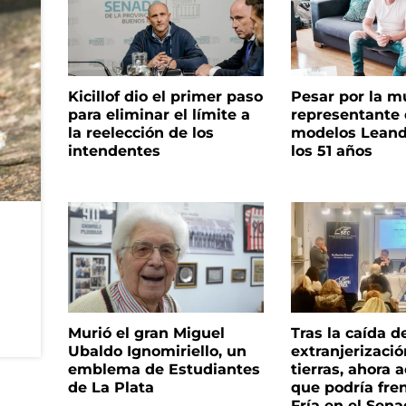
Kicillof dio el primer paso
Pesar por la m
para eliminar el límite a
representante
la reelección de los
modelos Leand
intendentes
los 51 años
Murió el gran Miguel
Tras la caída d
Ubaldo Ignomiriello, un
extranjerizaci
emblema de Estudiantes
tierras, ahora 
de La Plata
que podría fre
Fría en el Sen