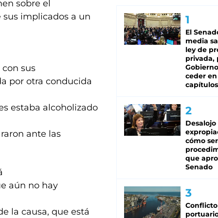
nen sobre el
e sus implicados a un
El Senad
media sa
ley de p
privada, 
a con sus
Gobierno
ceder en
da por otra conducida
capítulos
es estaba alcoholizado
Desalojo
expropia
raron ante las
cómo ser
procedi
que apro
Senado
á
ue aún no hay
Conflicto
de la causa, que está
portuario