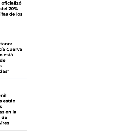
oficializó
 del 20%
ifas de los
tano:
cía Cuerva
o está
 de
s
das"
mil
s están
s
as en la
a de
ires