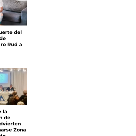
uerte del
 de
ro Rud a
e la
ón de
advierten
narse Zona
ado