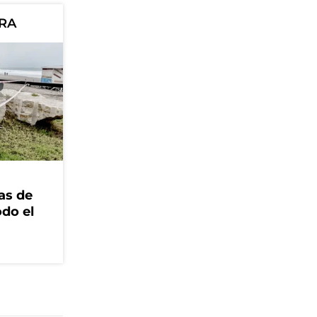
ORA
as de
odo el