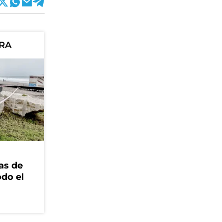
ORA
as de
odo el