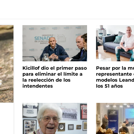
Kicillof dio el primer paso
Pesar por la m
para eliminar el límite a
representante
la reelección de los
modelos Leand
intendentes
los 51 años