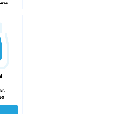
ires
l
!
er,
es