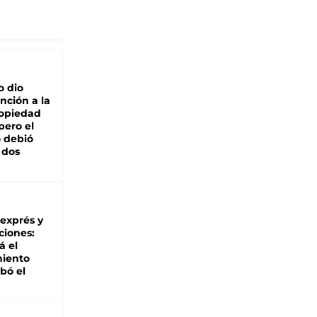
o dio
nción a la
ropiedad
pero el
 debió
 dos
 exprés y
ciones:
á el
miento
bó el