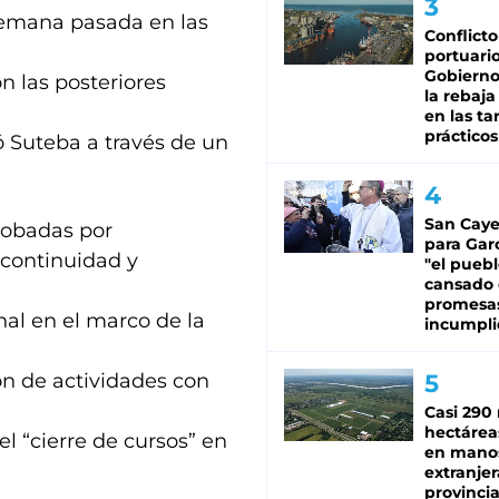
semana pasada en las
Conflicto
portuario
Gobierno 
n las posteriores
la rebaja
en las tar
prácticos
ó Suteba a través de un
San Caye
robadas por
para Gar
 continuidad y
"el puebl
cansado
promesa
onal en el marco de la
incumpli
ión de actividades con
Casi 290 
hectárea
l “cierre de cursos” en
en mano
extranjer
provinci