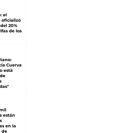
: el
oficializó
 del 20%
ifas de los
tano:
cía Cuerva
o está
 de
s
das"
mil
s están
s
as en la
a de