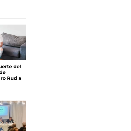
uerte del
 de
ro Rud a