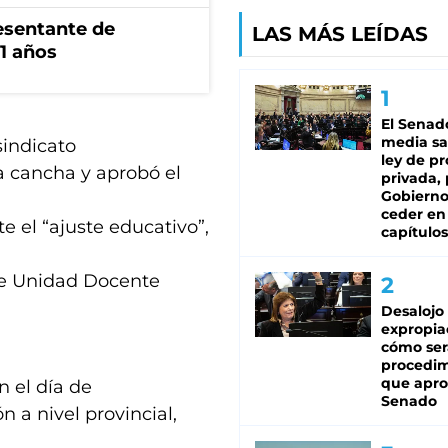
esentante de
LAS MÁS LEÍDAS
1 años
El Senad
media sa
sindicato
ley de p
a cancha y aprobó el
privada, 
Gobierno
ceder en
e el “ajuste educativo”,
capítulos
de Unidad Docente
Desalojo
expropia
.
cómo ser
procedi
que apro
n el día de
Senado
n a nivel provincial,