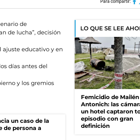
Para compartir:
lenario de
LO QUE SE LEE AH
an de lucha”, decisión
l ajuste educativo y en
dos días antes del
bierno y los gremios
Femicidio de Mailén
Antonich: las cámar
un hotel captaron t
episodio con gran
cia un caso de la
definición
e de persona a