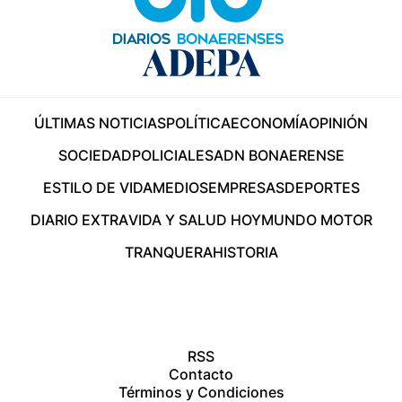
ÚLTIMAS NOTICIAS
POLÍTICA
ECONOMÍA
OPINIÓN
SOCIEDAD
POLICIALES
ADN BONAERENSE
ESTILO DE VIDA
MEDIOS
EMPRESAS
DEPORTES
DIARIO EXTRA
VIDA Y SALUD HOY
MUNDO MOTOR
TRANQUERA
HISTORIA
RSS
Contacto
Términos y Condiciones