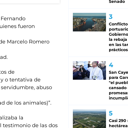
Senado
os Fernando
Conflicto
quienes fueron
portuario
Gobierno 
la rebaja
o de Marcelo Romero
en las tar
prácticos
dad.
tos de
San Caye
para Gar
 y o tentativa de
"el puebl
a servidumbre, abuso
cansado
promesa
incumpli
ad de los animales)”.
alizaba la
Casi 290 
l testimonio de las dos
hectárea