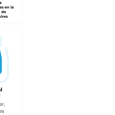
s
as en la
a de
ires
l
!
er,
es