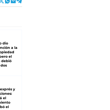
o dio
nción a la
ropiedad
pero el
 debió
 dos
 exprés y
ciones:
á el
miento
bó el