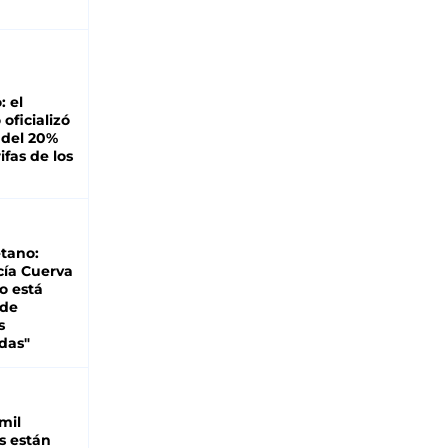
: el
oficializó
 del 20%
ifas de los
tano:
cía Cuerva
o está
 de
s
das"
mil
s están