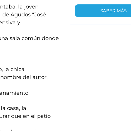
ntaba, la joven
SABER MÁS
al de Agudos “José
ensiva y
a una sala común donde
, la chica
 nombre del autor,
lanamiento.
la casa, la
rar que en el patio