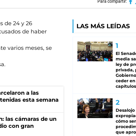
Para compartir:
os de 24 y 26
LAS MÁS LEÍDAS
cusados de haber
e varios meses, se
El Senad
media sa
sa.
ley de p
privada, 
Gobierno
ceder en
capítulos
rcelaron a las
tenidas esta semana
Desalojo
expropia
h: las cámaras de un
cómo ser
dio con gran
procedi
que apro