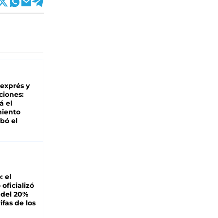
 exprés y
ciones:
á el
miento
bó el
: el
oficializó
 del 20%
ifas de los