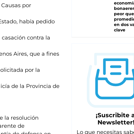
economí
n Causas por
bonaeren
peor que
promedio
stado, había pedido
en dos va
clave
 casación contra la
enos Aires, que a fines
olicitada por la
icía de la Provincia de
¡Suscribite a
 la resolución
Newsletter
carente de
Lo que necesitas sab