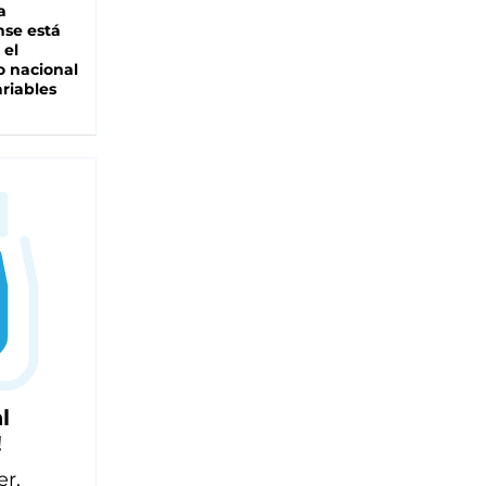
a
se está
 el
 nacional
riables
l
!
er,