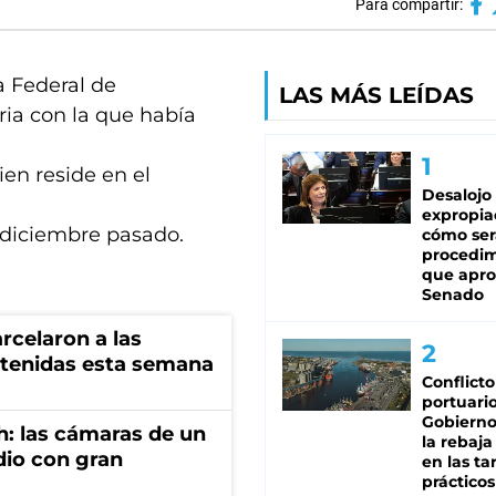
Para compartir:
a Federal de
LAS MÁS LEÍDAS
ria con la que había
ien reside en el
Desalojo
expropia
 diciembre pasado.
cómo ser
procedi
que apro
Senado
rcelaron a las
tenidas esta semana
Conflicto
portuario
Gobierno 
h: las cámaras de un
la rebaja
dio con gran
en las tar
prácticos