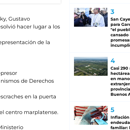
sky, Gustavo
San Caye
para Gar
solvió hacer lugar a los
"el puebl
cansado
promesa
epresentación de la
incumpli
Casi 290 
epresor
hectárea
en mano
ganismos de Derechos
extranjer
provinci
Buenos A
escraches en la puerta
el centro marplatense.
Inflación
endeuda
inisterio
familiar: 