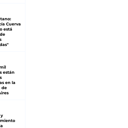
tano:
cía Cuerva
o está
 de
s
das"
mil
s están
s
as en la
a de
ires
 y
miento
la