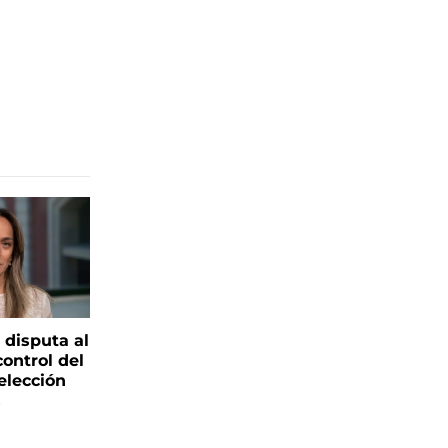
 disputa al
control del
elección
s