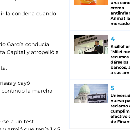
una cono
crema
lir la condena cuando
antiinfla
Anmat la 
mercado
ndo García conducía
Kicillof e
a Capital y atropelló a
"Milei no
recursos
dárselos 
ta.
bancos, a
a sus am
risas y cayó
r continuó la marcha
Universi
nuevo pa
reclamo 
cumplim
efectivo 
rse a un test
de Finan
 y arrojó que tenía 1,45