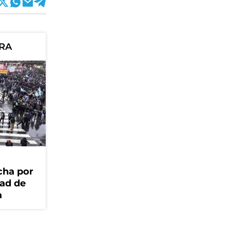
ORA
cha por
dad de
a