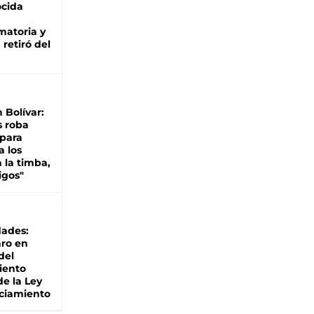
cida
matoria y
retiró del
n Bolívar:
s roba
 para
a los
 la timba,
igos"
dades:
ro en
del
iento
de la Ley
ciamiento