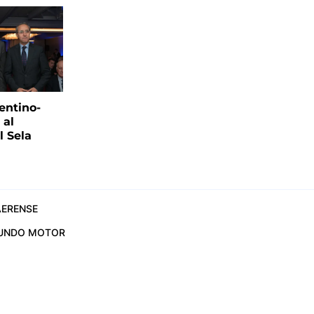
entino-
 al
 Sela
ERENSE
UNDO MOTOR