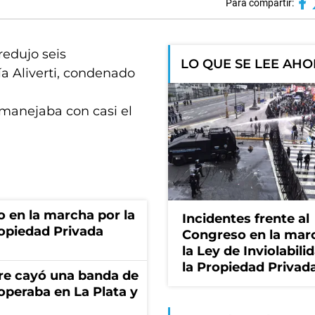
Para compartir:
redujo seis
LO QUE SE LEE AH
a Aliverti, condenado
 manejaba con casi el
o en la marcha por la
Incidentes frente al
ropiedad Privada
Congreso en la mar
la Ley de Inviolabili
la Propiedad Privad
re cayó una banda de
operaba en La Plata y