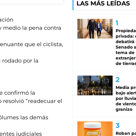
LAS MÁS LEÍDAS
ación
y medio la pena contra
Propied
privada:
debatirá 
enuante que el ciclista,
Senado s
tema de 
extranjer
 rodado por la
de tierra
Media pr
e confirmó la
bajo aler
por lluvi
 resolvió “readecuar el
de viento
granizo
cólumes las demás
entes judiciales
Roban pa