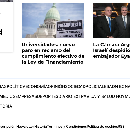
o
d
Universidades: nuevo
La Cámara Arg
paro en reclamo del
Israelí despidió
cumplimiento efectivo de
embajador Eyal
la Ley de Financiamiento
IAS
POLÍTICA
ECONOMÍA
OPINIÓN
SOCIEDAD
POLICIALES
ADN BONA
MEDIOS
EMPRESAS
DEPORTES
DIARIO EXTRA
VIDA Y SALUD HOY
M
STORIA
scripción Newsletter
Historia
Términos y Condiciones
Política de cookies
RSS