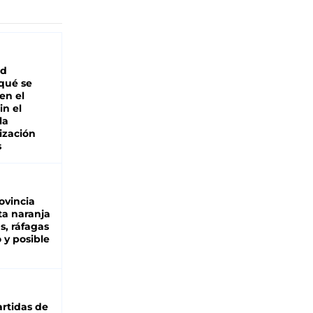
ad
 qué se
en el
in el
la
ización
s
ovincia
ta naranja
as, ráfagas
 y posible
rtidas de