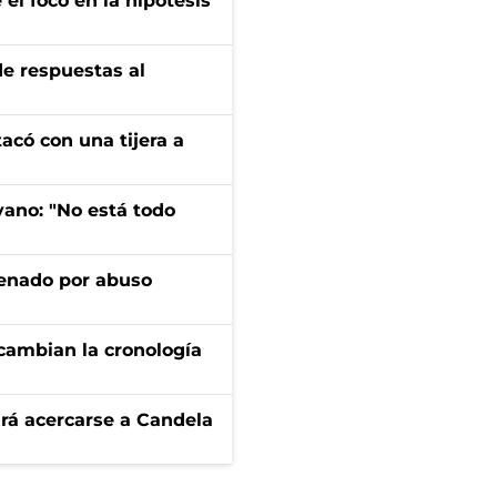
el foco en la hipótesis
de respuestas al
tacó con una tijera a
yano: "No está todo
denado por abuso
cambian la cronología
rá acercarse a Candela