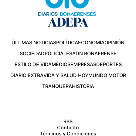
ÚLTIMAS NOTICIAS
POLÍTICA
ECONOMÍA
OPINIÓN
SOCIEDAD
POLICIALES
ADN BONAERENSE
ESTILO DE VIDA
MEDIOS
EMPRESAS
DEPORTES
DIARIO EXTRA
VIDA Y SALUD HOY
MUNDO MOTOR
TRANQUERA
HISTORIA
RSS
Contacto
Términos y Condiciones