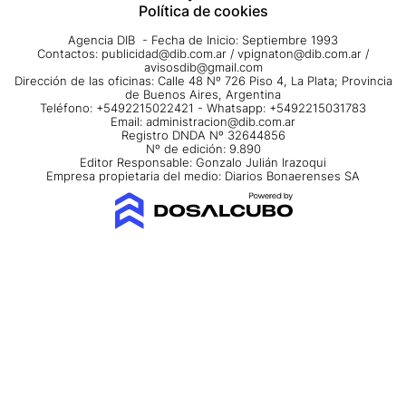
Política de cookies
Agencia DIB - Fecha de Inicio: Septiembre 1993
Contactos:
publicidad@dib.com.ar
/
vpignaton@dib.com.ar
/
avisosdib@gmail.com
Dirección de las oficinas: Calle 48 Nº 726 Piso 4, La Plata; Provincia
de Buenos Aires, Argentina
Teléfono: +5492215022421 - Whatsapp: +5492215031783
Email:
administracion@dib.com.ar
Registro DNDA Nº 32644856
Nº de edición: 9.890
Editor Responsable: Gonzalo Julián Irazoqui
Empresa propietaria del medio: Diarios Bonaerenses SA