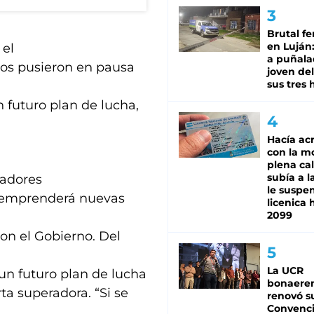
Brutal fe
en Luján
 el
a puñala
ios pusieron en pausa
joven de
sus tres 
n futuro plan de lucha,
Hacía ac
con la m
plena cal
subía a l
cadores
le suspe
 emprenderá nuevas
licenica 
2099
con el Gobierno. Del
La UCR
 un futuro plan de lucha
bonaere
ta superadora. “Si se
renovó s
Convenc