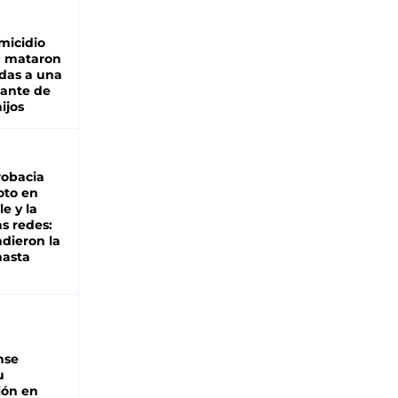
micidio
: mataron
das a una
lante de
hijos
robacia
oto en
le y la
as redes:
ndieron la
hasta
nse
u
ión en