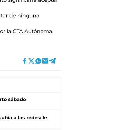
to significaría aceptar
ptar de ninguna
por la CTA Autónoma.
arto sábado
ubía a las redes: le