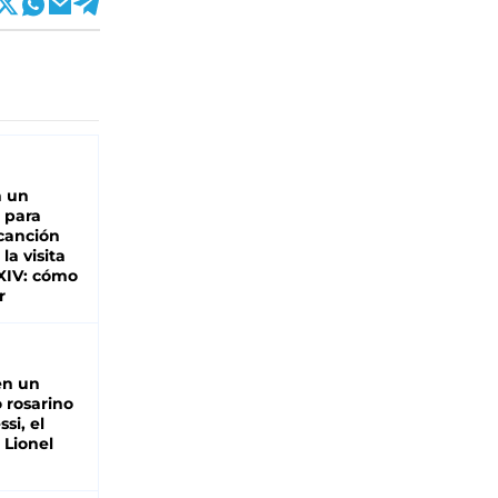
n un
 para
 canción
 la visita
XIV: cómo
r
en un
 rosarino
si, el
 Lionel