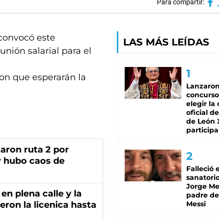
Para compartir:
 convocó este
LAS MÁS LEÍDAS
nión salarial para el
ron que esperarán la
Lanzaro
concurso
elegir la
oficial de
de León 
participa
aron ruta 2 por
y hubo caos de
Falleció 
sanatorio
Jorge Mes
en plena calle y la
padre de
eron la licenica hasta
Messi