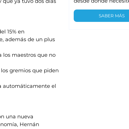
desde donde necesit
y que ya tuvo dos días
SABER MÁS
del 15% en
bre, además de un plus
a los maestros que no
r los gremios que piden
ta automáticamente el
con una nueva
Economía, Hernán