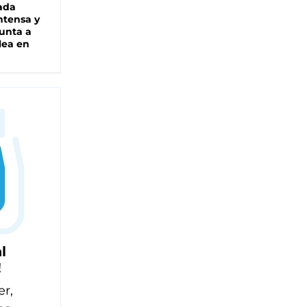
ada
intensa y
unta a
lea en
l
!
er,