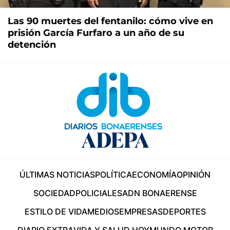
Las 90 muertes del fentanilo: cómo vive en
prisión García Furfaro a un año de su
detención
ÚLTIMAS NOTICIAS
POLÍTICA
ECONOMÍA
OPINIÓN
SOCIEDAD
POLICIALES
ADN BONAERENSE
ESTILO DE VIDA
MEDIOS
EMPRESAS
DEPORTES
DIARIO EXTRA
VIDA Y SALUD HOY
MUNDO MOTOR