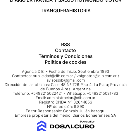
TRANQUERA
HISTORIA
RSS
Contacto
Términos y Condiciones
Política de cookies
Agencia DIB - Fecha de Inicio: Septiembre 1993
Contactos:
publicidad@dib.com.ar
/
vpignaton@dib.com.ar
/
avisosdib@gmail.com
Dirección de las oficinas: Calle 48 Nº 726 Piso 4, La Plata; Provincia
de Buenos Aires, Argentina
Teléfono: +5492215022421 - Whatsapp: +5492215031783
Email:
administracion@dib.com.ar
Registro DNDA Nº 32644856
Nº de edición: 9.890
Editor Responsable: Gonzalo Julián Irazoqui
Empresa propietaria del medio: Diarios Bonaerenses SA