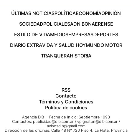
ÚLTIMAS NOTICIAS
POLÍTICA
ECONOMÍA
OPINIÓN
SOCIEDAD
POLICIALES
ADN BONAERENSE
ESTILO DE VIDA
MEDIOS
EMPRESAS
DEPORTES
DIARIO EXTRA
VIDA Y SALUD HOY
MUNDO MOTOR
TRANQUERA
HISTORIA
RSS
Contacto
Términos y Condiciones
Política de cookies
Agencia DIB - Fecha de Inicio: Septiembre 1993
Contactos:
publicidad@dib.com.ar
/
vpignaton@dib.com.ar
/
avisosdib@gmail.com
Dirección de las oficinas: Calle 48 Nº 726 Piso 4, La Plata; Provincia