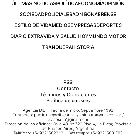
ÚLTIMAS NOTICIAS
POLÍTICA
ECONOMÍA
OPINIÓN
SOCIEDAD
POLICIALES
ADN BONAERENSE
ESTILO DE VIDA
MEDIOS
EMPRESAS
DEPORTES
DIARIO EXTRA
VIDA Y SALUD HOY
MUNDO MOTOR
TRANQUERA
HISTORIA
RSS
Contacto
Términos y Condiciones
Política de cookies
Agencia DIB - Fecha de Inicio: Septiembre 1993
Contactos:
publicidad@dib.com.ar
/
vpignaton@dib.com.ar
/
avisosdib@gmail.com
Dirección de las oficinas: Calle 48 Nº 726 Piso 4, La Plata; Provincia
de Buenos Aires, Argentina
Teléfono: +5492215022421 - Whatsapp: +5492215031783