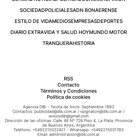
SOCIEDAD
POLICIALES
ADN BONAERENSE
ESTILO DE VIDA
MEDIOS
EMPRESAS
DEPORTES
DIARIO EXTRA
VIDA Y SALUD HOY
MUNDO MOTOR
TRANQUERA
HISTORIA
RSS
Contacto
Términos y Condiciones
Política de cookies
Agencia DIB - Fecha de Inicio: Septiembre 1993
Contactos:
publicidad@dib.com.ar
/
vpignaton@dib.com.ar
/
avisosdib@gmail.com
Dirección de las oficinas: Calle 48 Nº 726 Piso 4, La Plata; Provincia
de Buenos Aires, Argentina
Teléfono: +5492215022421 - Whatsapp: +5492215031783
Email:
administracion@dib.com.ar