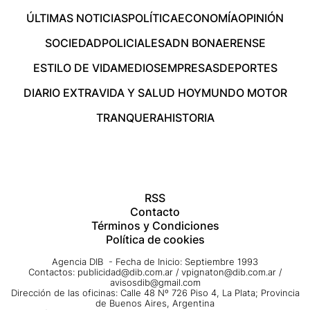
ÚLTIMAS NOTICIAS
POLÍTICA
ECONOMÍA
OPINIÓN
SOCIEDAD
POLICIALES
ADN BONAERENSE
ESTILO DE VIDA
MEDIOS
EMPRESAS
DEPORTES
DIARIO EXTRA
VIDA Y SALUD HOY
MUNDO MOTOR
TRANQUERA
HISTORIA
RSS
Contacto
Términos y Condiciones
Política de cookies
Agencia DIB - Fecha de Inicio: Septiembre 1993
Contactos:
publicidad@dib.com.ar
/
vpignaton@dib.com.ar
/
avisosdib@gmail.com
Dirección de las oficinas: Calle 48 Nº 726 Piso 4, La Plata; Provincia
de Buenos Aires, Argentina