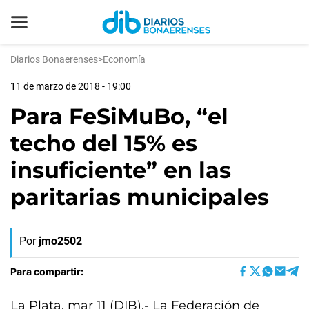
Diarios Bonaerenses
>
Economía
11 de marzo de 2018 - 19:00
Para FeSiMuBo, “el
techo del 15% es
insuficiente” en las
paritarias municipales
Por
jmo2502
Para compartir:
La Plata, mar 11 (DIB).- La Federación de