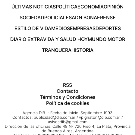
ÚLTIMAS NOTICIAS
POLÍTICA
ECONOMÍA
OPINIÓN
SOCIEDAD
POLICIALES
ADN BONAERENSE
ESTILO DE VIDA
MEDIOS
EMPRESAS
DEPORTES
DIARIO EXTRA
VIDA Y SALUD HOY
MUNDO MOTOR
TRANQUERA
HISTORIA
RSS
Contacto
Términos y Condiciones
Política de cookies
Agencia DIB - Fecha de Inicio: Septiembre 1993
Contactos:
publicidad@dib.com.ar
/
vpignaton@dib.com.ar
/
avisosdib@gmail.com
Dirección de las oficinas: Calle 48 Nº 726 Piso 4, La Plata; Provincia
de Buenos Aires, Argentina