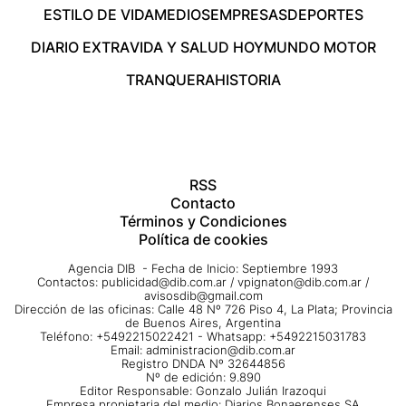
ESTILO DE VIDA
MEDIOS
EMPRESAS
DEPORTES
DIARIO EXTRA
VIDA Y SALUD HOY
MUNDO MOTOR
TRANQUERA
HISTORIA
RSS
Contacto
Términos y Condiciones
Política de cookies
Agencia DIB - Fecha de Inicio: Septiembre 1993
Contactos:
publicidad@dib.com.ar
/
vpignaton@dib.com.ar
/
avisosdib@gmail.com
Dirección de las oficinas: Calle 48 Nº 726 Piso 4, La Plata; Provincia
de Buenos Aires, Argentina
Teléfono: +5492215022421 - Whatsapp: +5492215031783
Email:
administracion@dib.com.ar
Registro DNDA Nº 32644856
Nº de edición: 9.890
Editor Responsable: Gonzalo Julián Irazoqui
Empresa propietaria del medio: Diarios Bonaerenses SA