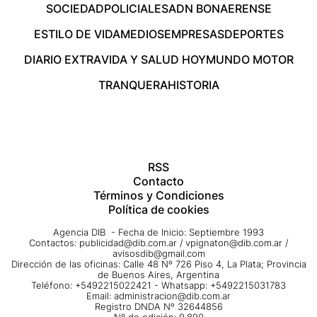
SOCIEDAD
POLICIALES
ADN BONAERENSE
ESTILO DE VIDA
MEDIOS
EMPRESAS
DEPORTES
DIARIO EXTRA
VIDA Y SALUD HOY
MUNDO MOTOR
TRANQUERA
HISTORIA
RSS
Contacto
Términos y Condiciones
Política de cookies
Agencia DIB - Fecha de Inicio: Septiembre 1993
Contactos:
publicidad@dib.com.ar
/
vpignaton@dib.com.ar
/
avisosdib@gmail.com
Dirección de las oficinas: Calle 48 Nº 726 Piso 4, La Plata; Provincia
de Buenos Aires, Argentina
Teléfono: +5492215022421 - Whatsapp: +5492215031783
Email:
administracion@dib.com.ar
Registro DNDA Nº 32644856
Nº de edición: 9.890