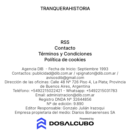
TRANQUERA
HISTORIA
RSS
Contacto
Términos y Condiciones
Política de cookies
Agencia DIB - Fecha de Inicio: Septiembre 1993
Contactos:
publicidad@dib.com.ar
/
vpignaton@dib.com.ar
/
avisosdib@gmail.com
Dirección de las oficinas: Calle 48 Nº 726 Piso 4, La Plata; Provincia
de Buenos Aires, Argentina
Teléfono: +5492215022421 - Whatsapp: +5492215031783
Email:
administracion@dib.com.ar
Registro DNDA Nº 32644856
Nº de edición: 9.890
Editor Responsable: Gonzalo Julián Irazoqui
Empresa propietaria del medio: Diarios Bonaerenses SA