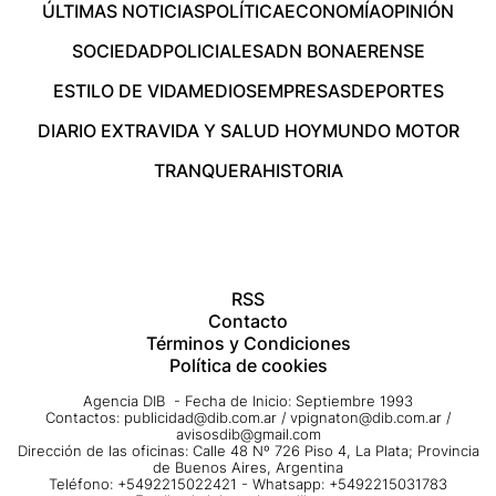
ÚLTIMAS NOTICIAS
POLÍTICA
ECONOMÍA
OPINIÓN
SOCIEDAD
POLICIALES
ADN BONAERENSE
ESTILO DE VIDA
MEDIOS
EMPRESAS
DEPORTES
DIARIO EXTRA
VIDA Y SALUD HOY
MUNDO MOTOR
TRANQUERA
HISTORIA
RSS
Contacto
Términos y Condiciones
Política de cookies
Agencia DIB - Fecha de Inicio: Septiembre 1993
Contactos:
publicidad@dib.com.ar
/
vpignaton@dib.com.ar
/
avisosdib@gmail.com
Dirección de las oficinas: Calle 48 Nº 726 Piso 4, La Plata; Provincia
de Buenos Aires, Argentina
Teléfono: +5492215022421 - Whatsapp: +5492215031783