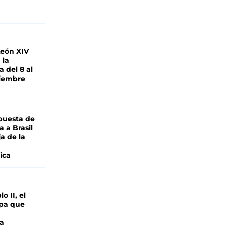
León XIV
 la
 del 8 al
viembre
puesta de
 a Brasil
ja de la
ica
o II, el
pa que
a