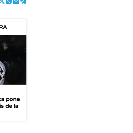
ORA
ta pone
is de la