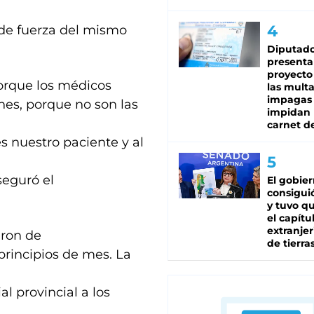
de fuerza del mismo
Diputado
presenta
proyecto
porque los médicos
las mult
impagas
nes, porque no son las
impidan 
carnet d
s nuestro paciente y al
seguró el
El gobie
consiguió
y tuvo qu
el capítu
extranjer
aron de
de tierra
principios de mes. La
al provincial a los