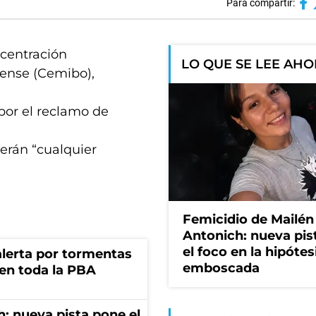
Para compartir:
ncentración
LO QUE SE LEE AH
ense (Cemibo),
por el reclamo de
erán “cualquier
Femicidio de Mailén
Antonich: nueva pis
el foco en la hipótes
 alerta por tormentas
emboscada
 en toda la PBA
: nueva pista pone el