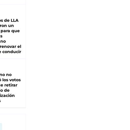
s de LLA
ron un
 para que
as
 no
renovar el
e conducir
rno no
 los votos
e retirar
lo de
ización
s