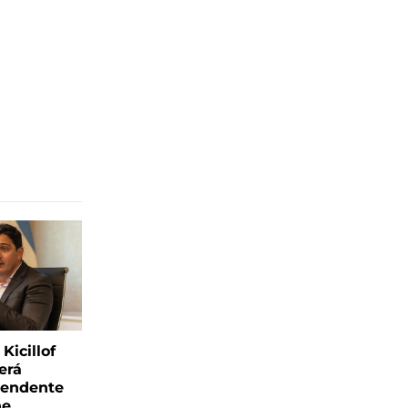
Kicillof
erá
tendente
ne