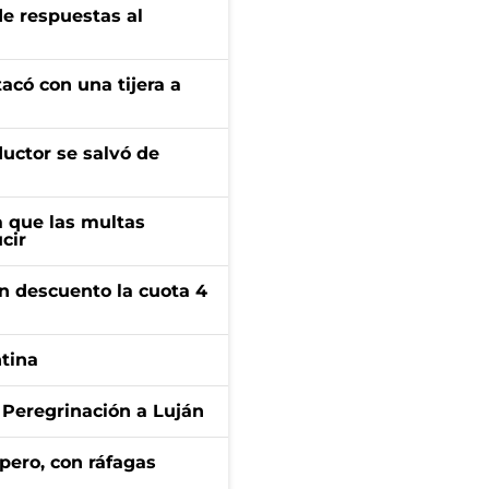
de respuestas al
tacó con una tijera a
ductor se salvó de
 que las multas
cir
n descuento la cuota 4
ntina
 Peregrinación a Luján
pero, con ráfagas