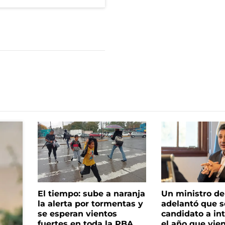
El tiempo: sube a naranja
Un ministro de 
la alerta por tormentas y
adelantó que s
se esperan vientos
candidato a in
fuertes en toda la PBA
el año que vie