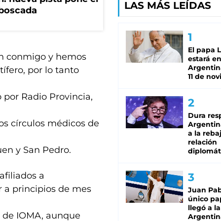
LAS MÁS LEÍDAS
mboscada
El papa 
on conmigo y hemos
estará en
Argentina
fero, por lo tanto
11 de no
o por Radio Provincia,
Dura res
os círculos médicos de
Argentina
a la reba
relación
uen y San Pedro.
diplomát
afiliados a
r a principios de mes
Juan Pabl
único pa
llegó a la
s” de IOMA, aunque
Argentin