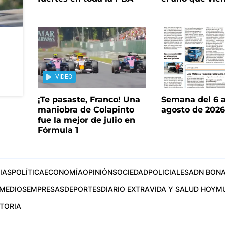
VIDEO
¡Te pasaste, Franco! Una
Semana del 6 a
maniobra de Colapinto
agosto de 202
fue la mejor de julio en
Fórmula 1
IAS
POLÍTICA
ECONOMÍA
OPINIÓN
SOCIEDAD
POLICIALES
ADN BONA
MEDIOS
EMPRESAS
DEPORTES
DIARIO EXTRA
VIDA Y SALUD HOY
M
STORIA