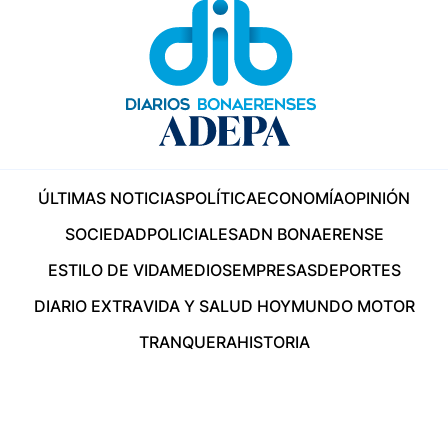
ÚLTIMAS NOTICIAS
POLÍTICA
ECONOMÍA
OPINIÓN
SOCIEDAD
POLICIALES
ADN BONAERENSE
ESTILO DE VIDA
MEDIOS
EMPRESAS
DEPORTES
DIARIO EXTRA
VIDA Y SALUD HOY
MUNDO MOTOR
TRANQUERA
HISTORIA