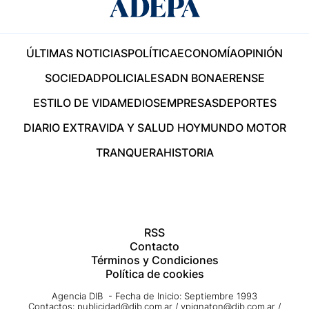
ÚLTIMAS NOTICIAS
POLÍTICA
ECONOMÍA
OPINIÓN
SOCIEDAD
POLICIALES
ADN BONAERENSE
ESTILO DE VIDA
MEDIOS
EMPRESAS
DEPORTES
DIARIO EXTRA
VIDA Y SALUD HOY
MUNDO MOTOR
TRANQUERA
HISTORIA
RSS
Contacto
Términos y Condiciones
Política de cookies
Agencia DIB - Fecha de Inicio: Septiembre 1993
Contactos:
publicidad@dib.com.ar
/
vpignaton@dib.com.ar
/