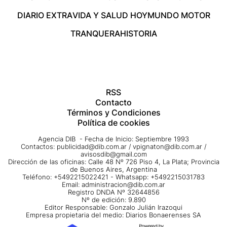
DIARIO EXTRA
VIDA Y SALUD HOY
MUNDO MOTOR
TRANQUERA
HISTORIA
RSS
Contacto
Términos y Condiciones
Política de cookies
Agencia DIB - Fecha de Inicio: Septiembre 1993
Contactos:
publicidad@dib.com.ar
/
vpignaton@dib.com.ar
/
avisosdib@gmail.com
Dirección de las oficinas: Calle 48 Nº 726 Piso 4, La Plata; Provincia
de Buenos Aires, Argentina
Teléfono: +5492215022421 - Whatsapp: +5492215031783
Email:
administracion@dib.com.ar
Registro DNDA Nº 32644856
Nº de edición: 9.890
Editor Responsable: Gonzalo Julián Irazoqui
Empresa propietaria del medio: Diarios Bonaerenses SA