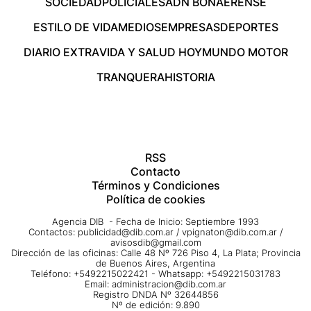
SOCIEDAD
POLICIALES
ADN BONAERENSE
ESTILO DE VIDA
MEDIOS
EMPRESAS
DEPORTES
DIARIO EXTRA
VIDA Y SALUD HOY
MUNDO MOTOR
TRANQUERA
HISTORIA
RSS
Contacto
Términos y Condiciones
Política de cookies
Agencia DIB - Fecha de Inicio: Septiembre 1993
Contactos:
publicidad@dib.com.ar
/
vpignaton@dib.com.ar
/
avisosdib@gmail.com
Dirección de las oficinas: Calle 48 Nº 726 Piso 4, La Plata; Provincia
de Buenos Aires, Argentina
Teléfono: +5492215022421 - Whatsapp: +5492215031783
Email:
administracion@dib.com.ar
Registro DNDA Nº 32644856
Nº de edición: 9.890