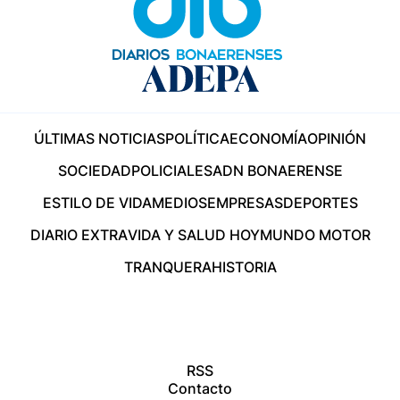
ÚLTIMAS NOTICIAS
POLÍTICA
ECONOMÍA
OPINIÓN
SOCIEDAD
POLICIALES
ADN BONAERENSE
ESTILO DE VIDA
MEDIOS
EMPRESAS
DEPORTES
DIARIO EXTRA
VIDA Y SALUD HOY
MUNDO MOTOR
TRANQUERA
HISTORIA
RSS
Contacto