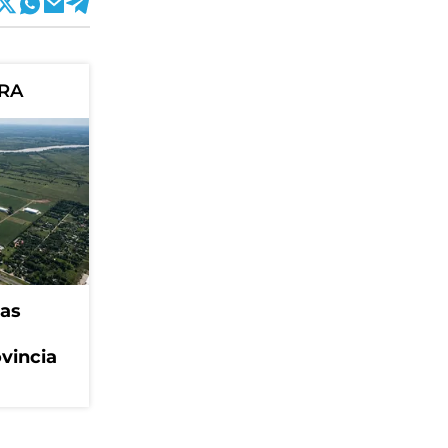
ORA
eas
ovincia