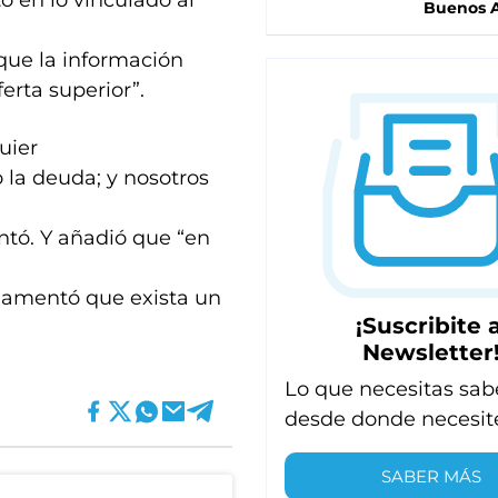
o en lo vinculado al
Buenos A
 que la información
erta superior”.
uier
 la deuda; y nosotros
tó. Y añadió que “en
 lamentó que exista un
¡Suscribite a
Newsletter
Lo que necesitas sab
desde donde necesit
SABER MÁS