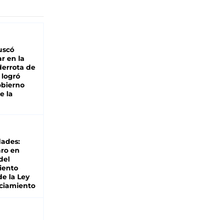
buscó
ar en la
derrota de
e logró
obierno
e la
dades:
ro en
del
iento
de la Ley
ciamiento