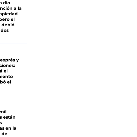
o dio
nción a la
ropiedad
pero el
 debió
 dos
 exprés y
ciones:
á el
miento
bó el
mil
s están
s
as en la
a de