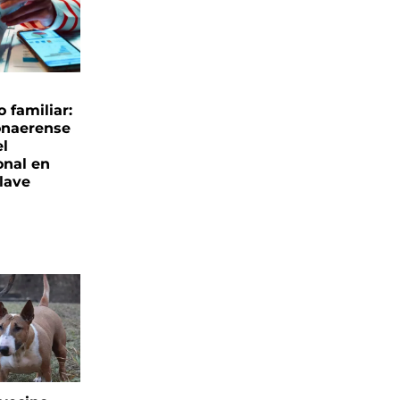
familiar:
onaerense
el
onal en
clave