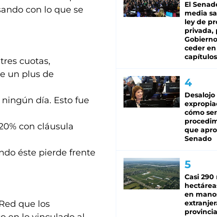
El Senad
sando con lo que se
media sa
ley de p
privada, 
Gobierno
ceder en
capítulos
tres cuotas,
e un plus de
Desalojo
 ningún día. Esto fue
expropia
cómo ser
procedi
 20% con cláusula
que apro
Senado
do éste pierde frente
Casi 290 
hectárea
en mano
 Red que los
extranjer
provinci