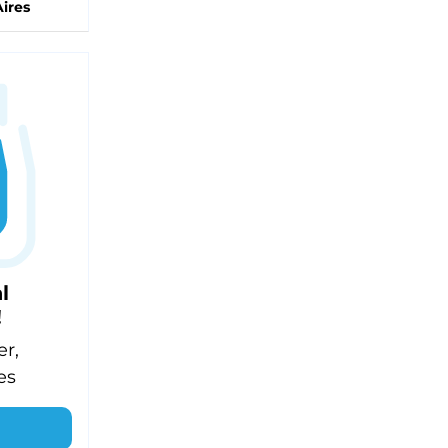
ires
l
!
er,
es