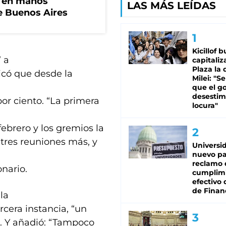
n en manos
LAS MÁS LEÍDAS
de Buenos Aires
Kicillof 
 a
capitaliz
Plaza la 
icó que desde la
Milei: "S
que el g
desestim
or ciento. “La primera
locura"
ebrero y los gremios la
 tres reuniones más, y
Universi
nuevo pa
reclamo 
nario.
cumplim
efectivo 
de Finan
la
rcera instancia, “un
”. Y añadió: “Tampoco