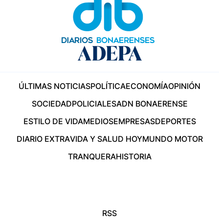
ÚLTIMAS NOTICIAS
POLÍTICA
ECONOMÍA
OPINIÓN
SOCIEDAD
POLICIALES
ADN BONAERENSE
ESTILO DE VIDA
MEDIOS
EMPRESAS
DEPORTES
DIARIO EXTRA
VIDA Y SALUD HOY
MUNDO MOTOR
TRANQUERA
HISTORIA
RSS