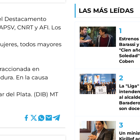
LAS MÁS LEÍDAS
del Destacamento
 APSV, CNRT y AFI. Los
Estrenos
ujeres, todos mayores
Barassi y
"Cien añ
Soledad"
Coben
fraccionada en
adura. En la causa
La "Liga"
intende
r del Plata. (DIB) MT
al alcald
Baradero
son doce
Un minis
Kicillof 