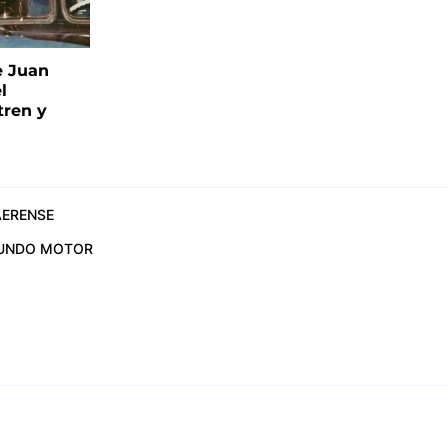
e Juan
l
tren y
ERENSE
UNDO MOTOR