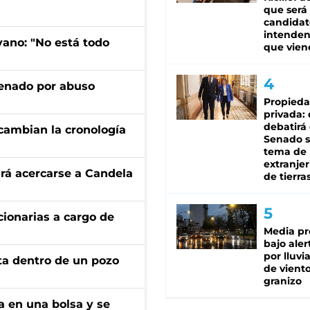
que será
candidat
intenden
yano: "No está todo
que vien
denado por abuso
Propied
privada:
debatirá 
cambian la cronología
Senado s
tema de 
extranjer
rá acercarse a Candela
de tierra
ionarias a cargo de
Media pr
bajo aler
por lluvi
rta dentro de un pozo
de viento
granizo
a en una bolsa y se