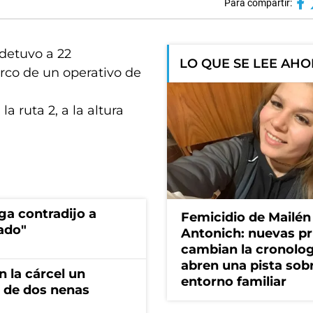
Para compartir:
 detuvo a 22
LO QUE SE LEE AH
rco de un operativo de
a ruta 2, a la altura
ga contradijo a
Femicidio de Mailén
ado"
Antonich: nuevas p
cambian la cronolog
abren una pista sob
 la cárcel un
entorno familiar
 de dos nenas