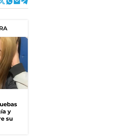
ORA
ruebas
ía y
re su