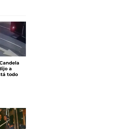
 Candela
ijo a
tá todo