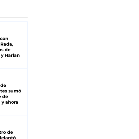
 con
 Rada,
os de
 y Harlan
 de
ntes sumó
e de
 y ahora
tro de
adelantó