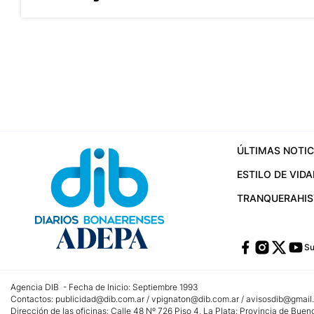
ÚLTIMAS NOTIC
ESTILO DE VIDA
TRANQUERA
HI
Su
Agencia DIB - Fecha de Inicio: Septiembre 1993
Contactos:
publicidad@dib.com.ar
/
vpignaton@dib.com.ar
/
avisosdib@gmail
Dirección de las oficinas: Calle 48 Nº 726 Piso 4, La Plata; Provincia de Buen