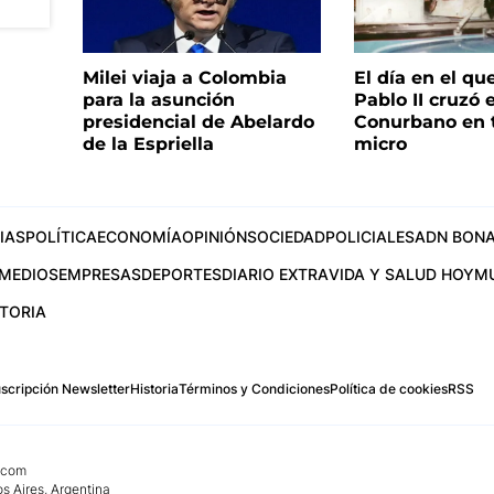
Milei viaja a Colombia
El día en el qu
para la asunción
Pablo II cruzó e
presidencial de Abelardo
Conurbano en 
de la Espriella
micro
IAS
POLÍTICA
ECONOMÍA
OPINIÓN
SOCIEDAD
POLICIALES
ADN BONA
MEDIOS
EMPRESAS
DEPORTES
DIARIO EXTRA
VIDA Y SALUD HOY
M
STORIA
scripción Newsletter
Historia
Términos y Condiciones
Política de cookies
RSS
.com
os Aires, Argentina