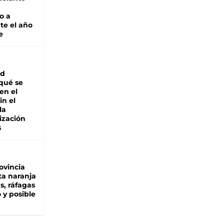
o a
te el año
e
ad
 qué se
en el
in el
la
ización
s
ovincia
ta naranja
as, ráfagas
 y posible