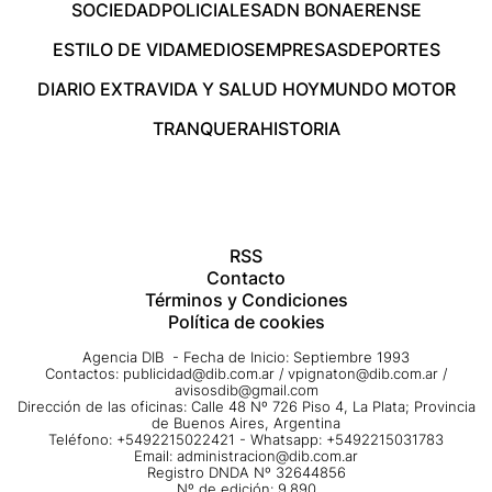
SOCIEDAD
POLICIALES
ADN BONAERENSE
ESTILO DE VIDA
MEDIOS
EMPRESAS
DEPORTES
DIARIO EXTRA
VIDA Y SALUD HOY
MUNDO MOTOR
TRANQUERA
HISTORIA
RSS
Contacto
Términos y Condiciones
Política de cookies
Agencia DIB - Fecha de Inicio: Septiembre 1993
Contactos:
publicidad@dib.com.ar
/
vpignaton@dib.com.ar
/
avisosdib@gmail.com
Dirección de las oficinas: Calle 48 Nº 726 Piso 4, La Plata; Provincia
de Buenos Aires, Argentina
Teléfono: +5492215022421 - Whatsapp: +5492215031783
Email:
administracion@dib.com.ar
Registro DNDA Nº 32644856
Nº de edición: 9.890