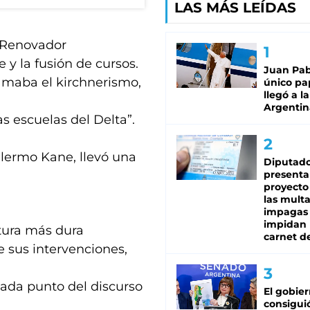
LAS MÁS LEÍDAS
 Renovador
 y la fusión de cursos.
Juan Pabl
lamaba el kirchnerismo,
único pa
llegó a la
Argentin
as escuelas del Delta”.
illermo Kane, llevó una
Diputado
presenta
proyecto
las mult
impagas
impidan 
tura más dura
carnet d
e sus intervenciones,
cada punto del discurso
El gobie
consiguió