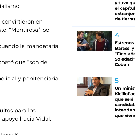
y tuvo qu
ialismo.
el capítu
extranjer
de tierra
convirtieron en
nte: “Mentirosa”, se
Estrenos
cuando la mandataria
Barassi y
"Cien añ
Soledad"
espetó que “son de
Coben
licial y penitenciaria
Un minis
Kicillof 
que será
candidat
ultos para los
intenden
que vien
 apoyo hacia Vidal,