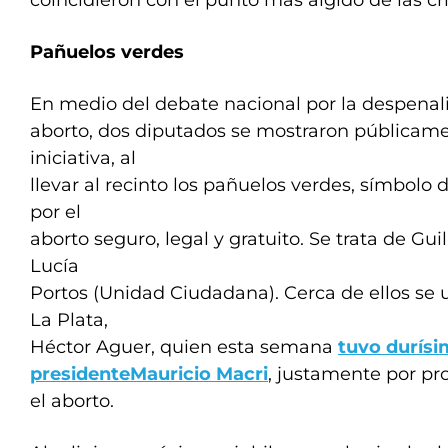
coincidieron con el punto más álgido de las crí
Pañuelos verdes
En medio del debate nacional por la despenal
aborto, dos diputados se mostraron públicamen
iniciativa, al
llevar al recinto los pañuelos verdes, símbolo
por el
aborto seguro, legal y gratuito. Se trata de Gui
Lucía
Portos (Unidad Ciudadana). Cerca de ellos se 
La Plata,
Héctor Aguer, quien esta semana
tuvo durísim
presidenteMauricio Macri
, justamente por pr
el aborto.