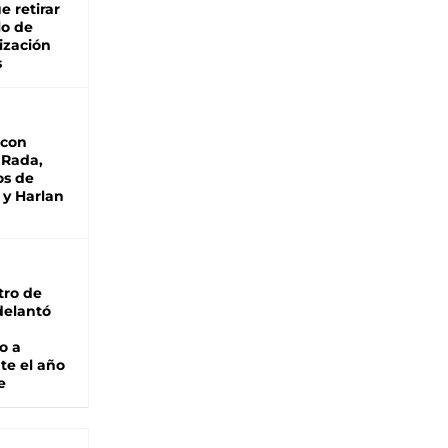
e retirar
lo de
ización
s
 con
 Rada,
os de
 y Harlan
tro de
adelantó
o a
te el año
e