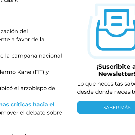
ticas K.
ización del
te a favor de la
 de la campaña nacional
¡Suscribite a
llermo Kane (FIT) y
Newsletter
Lo que necesitas sab
ubicó el arzobispo de
desde donde necesit
as críticas hacia el
SABER MÁS
omover el debate sobre