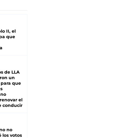
o II, el
pa que
a
s de LLA
ron un
 para que
as
 no
renovar el
e conducir
rno no
 los votos