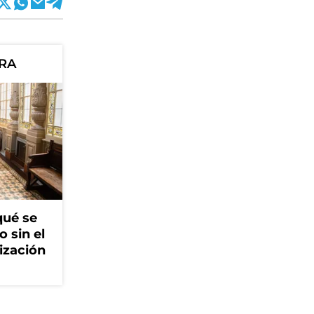
ORA
qué se
o sin el
ización