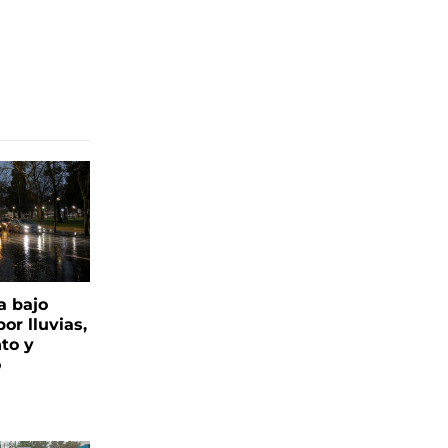
a bajo
or lluvias,
nto y
o