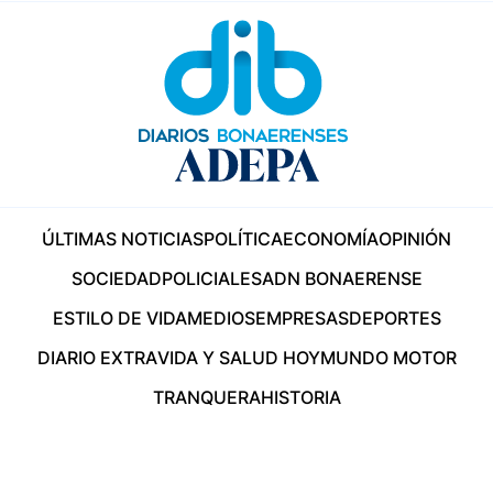
ÚLTIMAS NOTICIAS
POLÍTICA
ECONOMÍA
OPINIÓN
SOCIEDAD
POLICIALES
ADN BONAERENSE
ESTILO DE VIDA
MEDIOS
EMPRESAS
DEPORTES
DIARIO EXTRA
VIDA Y SALUD HOY
MUNDO MOTOR
TRANQUERA
HISTORIA