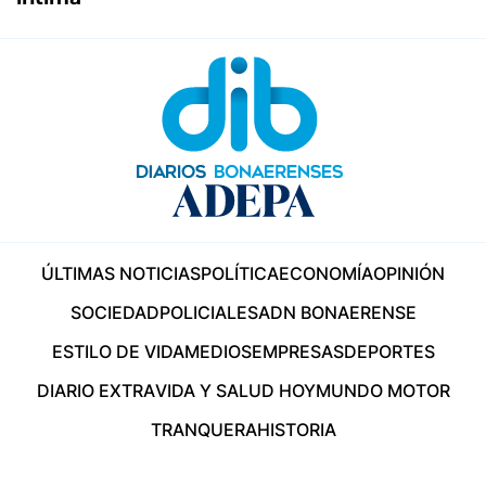
ÚLTIMAS NOTICIAS
POLÍTICA
ECONOMÍA
OPINIÓN
SOCIEDAD
POLICIALES
ADN BONAERENSE
ESTILO DE VIDA
MEDIOS
EMPRESAS
DEPORTES
DIARIO EXTRA
VIDA Y SALUD HOY
MUNDO MOTOR
TRANQUERA
HISTORIA