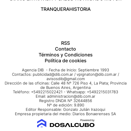
TRANQUERA
HISTORIA
RSS
Contacto
Términos y Condiciones
Política de cookies
Agencia DIB - Fecha de Inicio: Septiembre 1993
Contactos:
publicidad@dib.com.ar
/
vpignaton@dib.com.ar
/
avisosdib@gmail.com
Dirección de las oficinas: Calle 48 Nº 726 Piso 4, La Plata; Provincia
de Buenos Aires, Argentina
Teléfono: +5492215022421 - Whatsapp: +5492215031783
Email:
administracion@dib.com.ar
Registro DNDA Nº 32644856
Nº de edición: 9.890
Editor Responsable: Gonzalo Julián Irazoqui
Empresa propietaria del medio: Diarios Bonaerenses SA