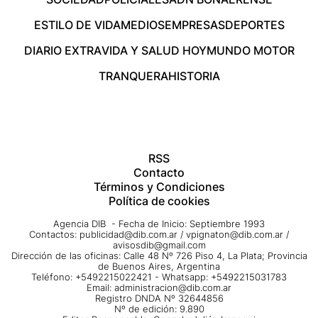
ESTILO DE VIDA
MEDIOS
EMPRESAS
DEPORTES
DIARIO EXTRA
VIDA Y SALUD HOY
MUNDO MOTOR
TRANQUERA
HISTORIA
RSS
Contacto
Términos y Condiciones
Política de cookies
Agencia DIB - Fecha de Inicio: Septiembre 1993
Contactos:
publicidad@dib.com.ar
/
vpignaton@dib.com.ar
/
avisosdib@gmail.com
Dirección de las oficinas: Calle 48 Nº 726 Piso 4, La Plata; Provincia
de Buenos Aires, Argentina
Teléfono: +5492215022421 - Whatsapp: +5492215031783
Email:
administracion@dib.com.ar
Registro DNDA Nº 32644856
Nº de edición: 9.890