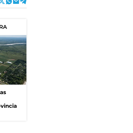
ORA
eas
ovincia