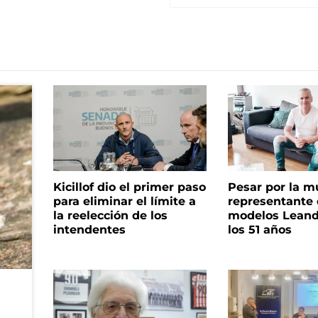
Kicillof dio el primer paso
Pesar por la m
para eliminar el límite a
representante
la reelección de los
modelos Leand
intendentes
los 51 años