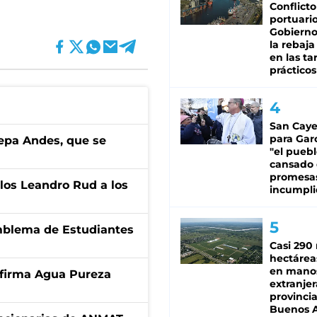
Conflicto
portuario
Gobierno 
la rebaja
en las tar
prácticos
San Caye
para Gar
cepa Andes, que se
"el puebl
cansado
promesa
los Leandro Rud a los
incumpli
emblema de Estudiantes
Casi 290 
hectárea
en mano
a firma Agua Pureza
extranjer
provinci
Buenos A