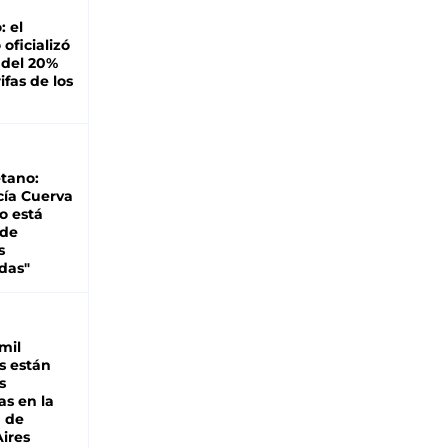
: el
oficializó
 del 20%
ifas de los
tano:
cía Cuerva
o está
 de
s
das"
mil
s están
s
as en la
a de
ires