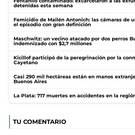
Fentanilo contaminado: excarcelaron a las exf
detenidas esta semana
Femicidio de Mailén Antonich: las cámaras de u
el episodio con gran definición
Maschwitz: un vecino atacado por dos perros Bul
indemnizado con $2,7 millones
Kicillof participó de la peregrinación por la c
Cayetano
Casi 290 mil hectáreas están en manos extranje
Buenos Aires
La Plata: 717 muertes en accidentes en la regió
TU COMENTARIO