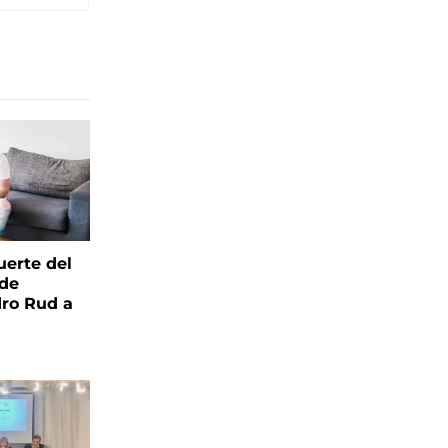
uerte del
 de
ro Rud a