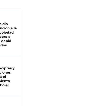
o dio
nción a la
ropiedad
pero el
 debió
 dos
 exprés y
ciones:
á el
miento
bó el