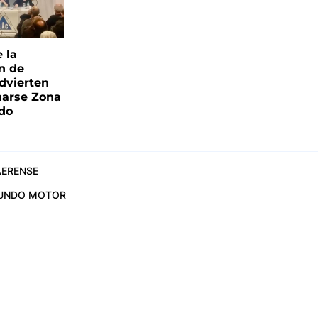
e la
ón de
advierten
narse Zona
ado
ERENSE
UNDO MOTOR