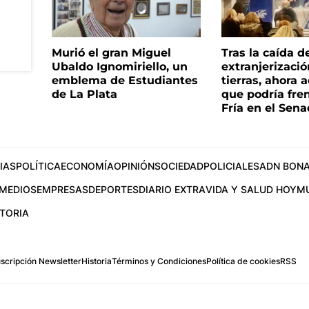
Murió el gran Miguel
Tras la caída d
Ubaldo Ignomiriello, un
extranjerizaci
emblema de Estudiantes
tierras, ahora 
de La Plata
que podría fre
Fría en el Sen
IAS
POLÍTICA
ECONOMÍA
OPINIÓN
SOCIEDAD
POLICIALES
ADN BONA
MEDIOS
EMPRESAS
DEPORTES
DIARIO EXTRA
VIDA Y SALUD HOY
M
STORIA
scripción Newsletter
Historia
Términos y Condiciones
Política de cookies
RSS