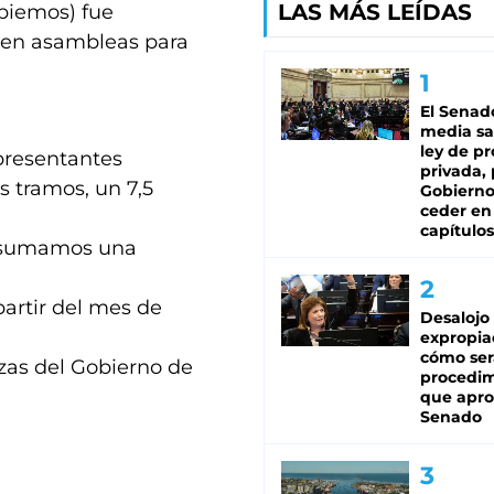
LAS MÁS LEÍDAS
biemos) fue
n en asambleas para
El Senad
media sa
ley de p
presentantes
privada, 
s tramos, un 7,5
Gobierno
ceder en
capítulos
le sumamos una
partir del mes de
Desalojo
expropia
cómo ser
nzas del Gobierno de
procedi
que apro
Senado