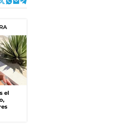
ORA
s el
o,
res