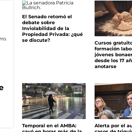
El Senado retomó el
debate sobre
Inviolabilidad de la
Propiedad Privada: ¿qué
se discute?
Cursos gratuit
formación labo
jóvenes bonae
desde los 17 a
anotarse
e
Temporal en el AMBA:
Alerta por el 
cayó en horas más de la
casos de triqui