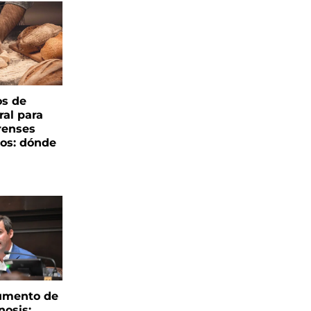
os de
ral para
renses
ños: dónde
aumento de
nosis: