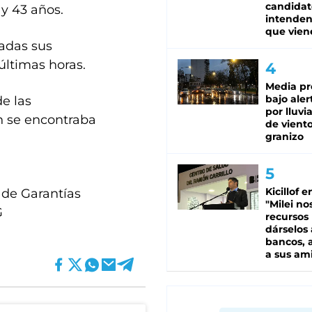
candidat
 y 43 años.
intenden
que vien
nadas sus
últimas horas.
Media pr
bajo aler
de las
por lluvi
n se encontraba
de viento
granizo
Kicillof e
o de Garantías
"Milei no
G
recursos
dárselos 
bancos, a
a sus am