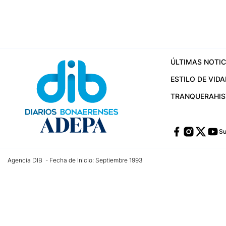
ÚLTIMAS NOTIC
ESTILO DE VIDA
TRANQUERA
HI
Su
Agencia DIB - Fecha de Inicio: Septiembre 1993
Contactos:
publicidad@dib.com.ar
/
vpignaton@dib.com.ar
/
avisosdib@gmail
Dirección de las oficinas: Calle 48 Nº 726 Piso 4, La Plata; Provincia de Buen
Teléfono: +5492215022421 - Whatsapp: +5492215031783
Email:
administracion@dib.com.ar
Registro DNDA Nº 32644856
Nº de edición: 9.890
Editor Responsable: Gonzalo Julián Irazoqui