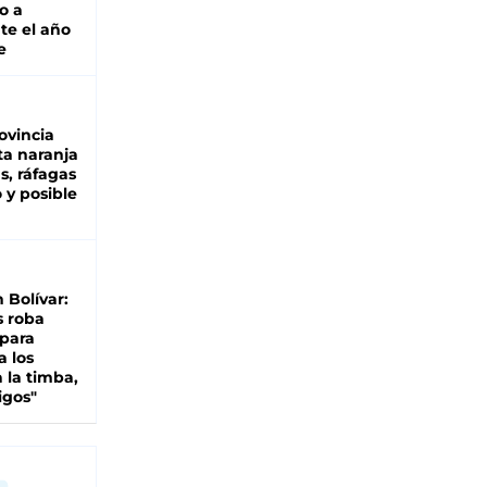
o a
te el año
e
ovincia
ta naranja
as, ráfagas
 y posible
n Bolívar:
s roba
 para
a los
 la timba,
igos"