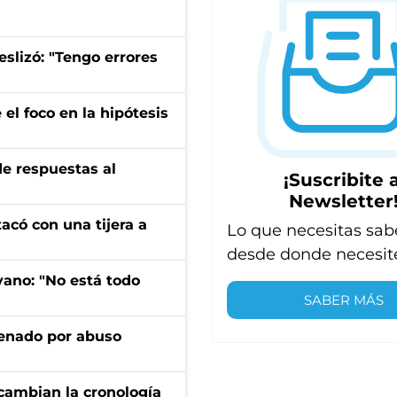
eslizó: "Tengo errores
el foco en la hipótesis
de respuestas al
¡Suscribite a
Newsletter
tacó con una tijera a
Lo que necesitas sab
desde donde necesit
yano: "No está todo
SABER MÁS
denado por abuso
cambian la cronología