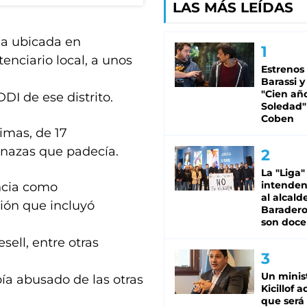
LAS MÁS LEÍDAS
da ubicada en
enciario local, a unos
Estrenos
Barassi y
"Cien añ
DDI de ese distrito.
Soledad"
Coben
imas, de 17
enazas que padecía.
La "Liga"
intende
encia como
al alcald
ción que incluyó
Baradero
son doce
sell, entre otras
Un minis
ía abusado de las otras
Kicillof 
que será