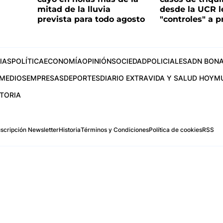
mitad de la lluvia
desde la UCR l
prevista para todo agosto
"controles" a p
IAS
POLÍTICA
ECONOMÍA
OPINIÓN
SOCIEDAD
POLICIALES
ADN BONA
MEDIOS
EMPRESAS
DEPORTES
DIARIO EXTRA
VIDA Y SALUD HOY
M
STORIA
scripción Newsletter
Historia
Términos y Condiciones
Política de cookies
RSS
.com
os Aires, Argentina