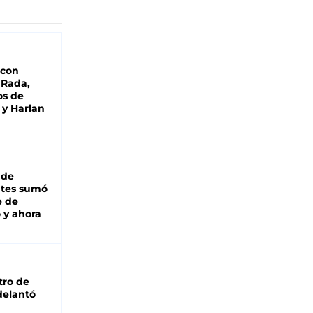
 con
 Rada,
os de
 y Harlan
 de
ntes sumó
e de
 y ahora
tro de
adelantó