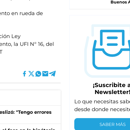
Buenos A
ento en rueda de
ción Ley
nto, la UFI N° 16, del
T
¡Suscribite a
Newsletter
Lo que necesitas sab
desde donde necesit
eslizó: "Tengo errores
SABER MÁS