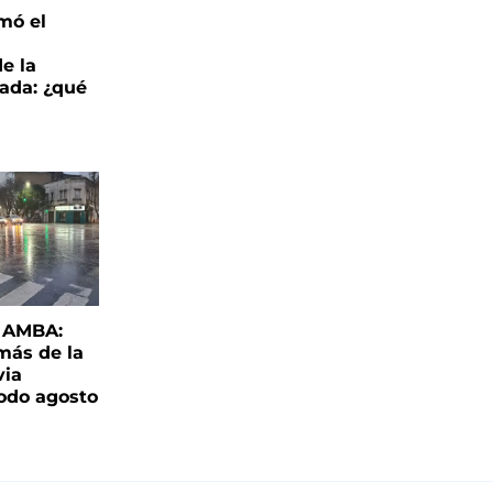
mó el
de la
ada: ¿qué
l AMBA:
más de la
via
todo agosto