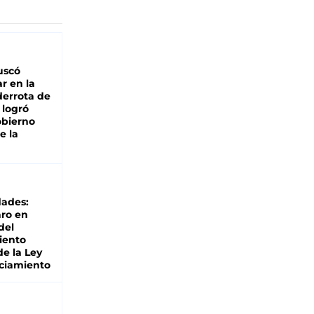
buscó
ar en la
derrota de
e logró
obierno
e la
dades:
ro en
del
iento
de la Ley
ciamiento