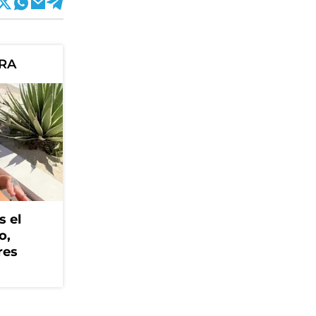
ORA
s el
o,
res