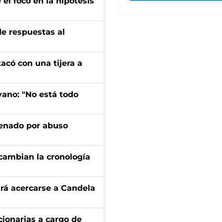
el foco en la hipótesis
de respuestas al
tacó con una tijera a
yano: "No está todo
denado por abuso
cambian la cronología
rá acercarse a Candela
ionarias a cargo de