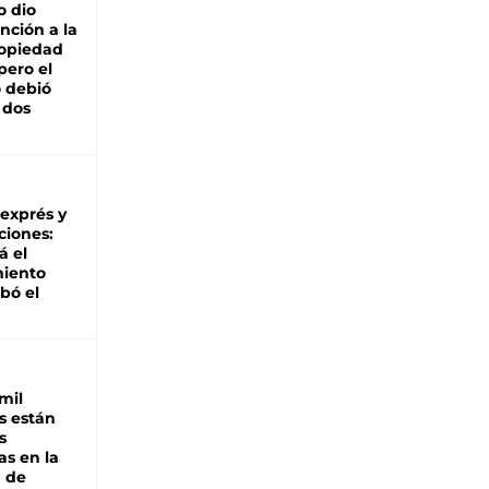
o dio
nción a la
ropiedad
pero el
 debió
 dos
 exprés y
ciones:
á el
miento
bó el
mil
s están
s
as en la
a de