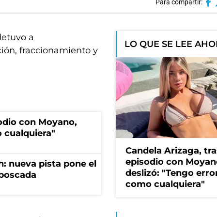
Para compartir:
detuvo a
LO QUE SE LEE AH
ión, fraccionamiento y
sodio con Moyano,
 cualquiera"
Candela Arizaga, tra
episodio con Moyan
: nueva pista pone el
deslizó: "Tengo erro
mboscada
como cualquiera"