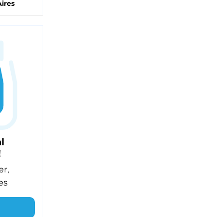
ires
l
!
er,
es