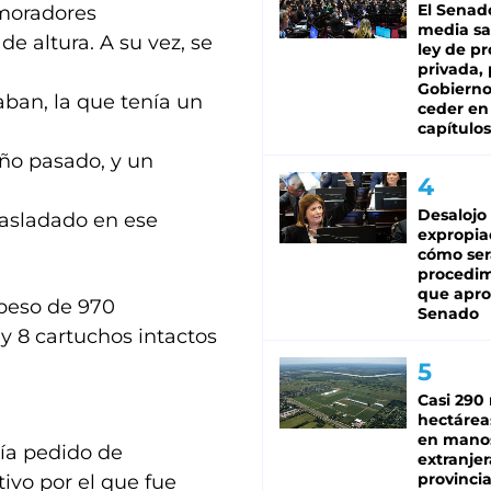
El Senad
s moradores
media sa
e altura. A su vez, se
ley de p
privada, 
Gobierno
aban, la que tenía un
ceder en
capítulos
año pasado, y un
Desalojo
rasladado en ese
expropia
cómo ser
procedi
que apro
 peso de 970
Senado
 y 8 cartuchos intactos
Casi 290 
hectárea
en mano
ía pedido de
extranjer
provinci
ivo por el que fue