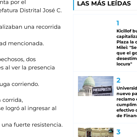
nta por el
LAS MÁS LEÍDAS
fatura Distrital José C.
lizaban una recorrida
Kicillof 
capitaliz
Plaza la 
lidad mencionada.
Milei: "S
que el g
desestim
pechosos, dos
locura"
s al ver la presencia
fuga corriendo.
Universi
nuevo pa
reclamo 
 corrida,
cumplim
 logró al ingresar al
efectivo 
de Finan
una fuerte resistencia.